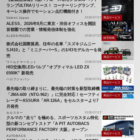
ランプULTRAリリース！ コーナーリングランプ、
キーレス操作でモーション点灯機能付き！
Valenti Japan
2026/07/27
商品サービス
ALESS、2026年8月に東京・渋谷オフィスを開設
首都圏での営業・情報発信体制を強化
ALESS/ROZEL
2026/07/25
経営情報
株式会社国際貿易、往年の名車「スズキジムニー
SJ410」と「ミニクーパーS」の1/43モデルカーを発
売
商品サービス
ワールドマーケット
2026/07/23
HID交換用LEDバルブ “オプティマル LED ZX
6500K” 新発売
ベロフジャパン
2026/07/21
商品サービス
最先端の取り締まりに、最先端の対策を新型取締機
「JMA-600（NTG-962）」に完全対応！セーフティ
商品サービス
レーダーASSURA「AR-126A」をセルスターより7
月発売
セルスター
2026/07/17
クルマの “走り” を極める、スポーツカスタム特化
型の新コンセプトストア「A PIT AUTOBACS
PERFORMANCE FACTORY 大阪」オープン
商品サービス
AUTOBACS
2026/07/08