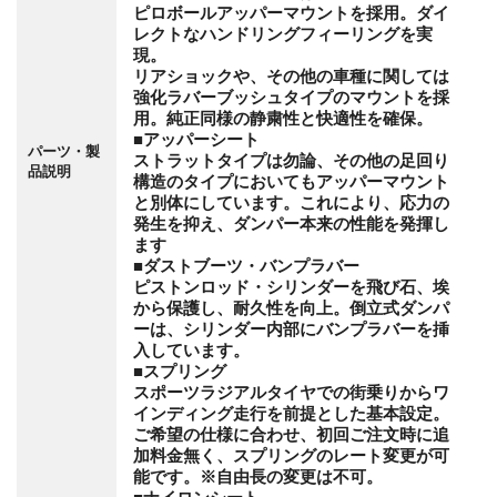
ピロボールアッパーマウントを採用。ダイ
レクトなハンドリングフィーリングを実
現。
リアショックや、その他の車種に関しては
強化ラバーブッシュタイプのマウントを採
用。純正同様の静粛性と快適性を確保。
■アッパーシート
パーツ・製
ストラットタイプは勿論、その他の足回り
品説明
構造のタイプにおいてもアッパーマウント
と別体にしています。これにより、応力の
発生を抑え、ダンパー本来の性能を発揮し
ます
■ダストブーツ・バンプラバー
ピストンロッド・シリンダーを飛び石、埃
から保護し、耐久性を向上。倒立式ダンパ
ーは、シリンダー内部にバンプラバーを挿
入しています。
■スプリング
スポーツラジアルタイヤでの街乗りからワ
インディング走行を前提とした基本設定。
ご希望の仕様に合わせ、初回ご注文時に追
加料金無く、スプリングのレート変更が可
能です。※自由長の変更は不可。