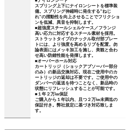
■ナイロンシート
スプリング上下にナイロンシートを標準装
備。スプリング伸縮時に発生する”ねじ
れ”の摺動性を向上させることでフリクショ
ンを低減、異音を抑制します。
■超強度スチールシェルケース／フランジ
高い応力に対応するスチール素材を採用。
ストラットタイプのナックル取付部プレー
トには、より強度を高めるリブを配置。勿
論表面にはメッキ加工を施し、美観と合わ
せ高い防錆性能を発揮します。
■オーバーホール対応
カートリッジ（ショックアブソーバー部分
のみ）の新品交換対応。現在ご使用中のカ
ートリッジの返却は不要です。ご使用中の
ダンパーの返送を待つことなく、新品時の
状態にリフレッシュすることが可能です。
■１年２万㎞保証
ご購入から１年以内、且つ２万㎞未満迄の
保証付き。弊社規定に基づき対応致しま
す。