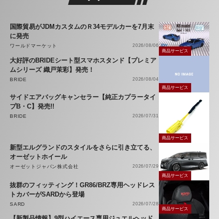
国際貿易がJDMカスタムのＲ34モデルカーを7月末
に発売
ワールドマーケット
2026/08/06
商品サービス
大好評のBRIDEシート型スマホスタンド【プレミア
ムシリーズ 織戸茉彩】発売！
BRIDE
2026/08/04
商品サービス
サイドエアバッグキャンセラー【純正カプラータイ
プB・C】発売!!
BRIDE
2026/07/31
商品サービス
新型エルグランドのスタイルをさらに引き立てる、
オーゼットホイール
オーゼットジャパン株式会社
2026/07/29
商品サービス
抜群のフィッティング！GR86/BRZ専用ヘッドレス
トカバーがSARDから登場
SARD
2026/07/28
商品サービス
【新製品情報】9型ハイエース専用ジュエルヘッド