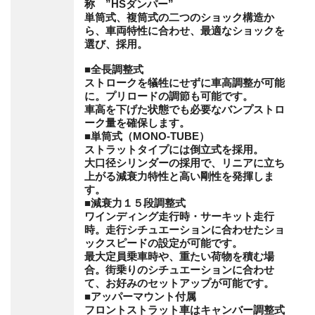
称 ”HSダンパー”
単筒式、複筒式の二つのショック構造か
ら、車両特性に合わせ、最適なショックを
選び、採用。
■全長調整式
ストロークを犠牲にせずに車高調整が可能
に。プリロードの調節も可能です。
車高を下げた状態でも必要なバンプストロ
ーク量を確保します。
■単筒式（MONO-TUBE）
ストラットタイプには倒立式を採用。
大口径シリンダーの採用で、リニアに立ち
上がる減衰力特性と高い剛性を発揮しま
す。
■減衰力１５段調整式
ワインディング走行時・サーキット走行
時。走行シチュエーションに合わせたショ
ックスピードの設定が可能です。
最大定員乗車時や、重たい荷物を積む場
合。街乗りのシチュエーションに合わせ
て、お好みのセットアップが可能です。
■アッパーマウント付属
フロントストラット車はキャンバー調整式