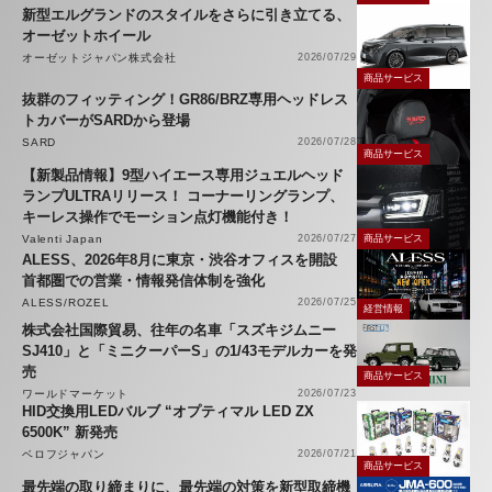
新型エルグランドのスタイルをさらに引き立てる、
オーゼットホイール
オーゼットジャパン株式会社
2026/07/29
商品サービス
抜群のフィッティング！GR86/BRZ専用ヘッドレス
トカバーがSARDから登場
SARD
2026/07/28
商品サービス
【新製品情報】9型ハイエース専用ジュエルヘッド
ランプULTRAリリース！ コーナーリングランプ、
キーレス操作でモーション点灯機能付き！
Valenti Japan
2026/07/27
商品サービス
ALESS、2026年8月に東京・渋谷オフィスを開設
首都圏での営業・情報発信体制を強化
ALESS/ROZEL
2026/07/25
経営情報
株式会社国際貿易、往年の名車「スズキジムニー
SJ410」と「ミニクーパーS」の1/43モデルカーを発
売
商品サービス
ワールドマーケット
2026/07/23
HID交換用LEDバルブ “オプティマル LED ZX
6500K” 新発売
ベロフジャパン
2026/07/21
商品サービス
最先端の取り締まりに、最先端の対策を新型取締機