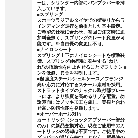
ーは、シリンダー内部にバンプラバーを挿
入しています。
■スプリング
スポーツラジアルタイヤでの街乗りからワ
インディング走行を前提とした基本設定。
ご希望の仕様に合わせ、初回ご注文時に追
加料金無く、スプリングのレート変更が可
能です。※自由長の変更は不可。
■ナイロンシート
スプリング上下にナイロンシートを標準装
備。スプリング伸縮時に発生する”ねじ
れ”の摺動性を向上させることでフリクショ
ンを低減、異音を抑制します。
■超強度スチールシェルケース／フランジ
高い応力に対応するスチール素材を採用。
ストラットタイプのナックル取付部プレー
トには、より強度を高めるリブを配置。勿
論表面にはメッキ加工を施し、美観と合わ
せ高い防錆性能を発揮します。
■オーバーホール対応
カートリッジ（ショックアブソーバー部分
のみ）の新品交換対応。現在ご使用中のカ
ートリッジの返却は不要です。ご使用中の
ダンパーの返送を待つことなく、新品時の