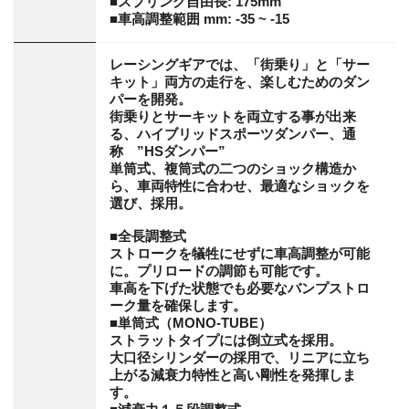
■スプリング自由長: 175mm
■車高調整範囲 mm: -35 ~ -15
レーシングギアでは、「街乗り」と「サー
キット」両方の走行を、楽しむためのダン
パーを開発。
街乗りとサーキットを両立する事が出来
る、ハイブリッドスポーツダンパー、通
称 ”HSダンパー”
単筒式、複筒式の二つのショック構造か
ら、車両特性に合わせ、最適なショックを
選び、採用。
■全長調整式
ストロークを犠牲にせずに車高調整が可能
に。プリロードの調節も可能です。
車高を下げた状態でも必要なバンプストロ
ーク量を確保します。
■単筒式（MONO-TUBE）
ストラットタイプには倒立式を採用。
大口径シリンダーの採用で、リニアに立ち
上がる減衰力特性と高い剛性を発揮しま
す。