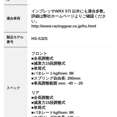
インプレッサWRX STI 以外にも適合多数。
詳細は弊社ホームページよりご確認くださ
適合車両
い。
http://www.racinggear.co.jp/hs.html
製品モデル
HS-S32S
番号
フロント
■全長調整式
■減衰力15段調整式
■単筒式
■バネレートkgf/mm: 8K
■スプリング自由長: 200mm
■車高調整範囲 mm: -40 ~ -20
スペック
リア
■全長調整式
■減衰力15段調整式
■単筒式
■バネレートkgf/mm: 6K