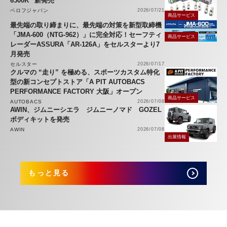
6500K” 新発売
ベロフジャパン
2026/07/21
商品サービス
最先端の取り締まりに、最先端の対策を新型取締機
「JMA-600（NTG-962）」に完全対応！セーフティ
商品サービス
レーダーASSURA「AR-126A」をセルスターより7
月発売
セルスター
2026/07/17
クルマの “走り” を極める、スポーツカスタム特化
型の新コンセプトストア「A PIT AUTOBACS
PERFORMANCE FACTORY 大阪」オープン
商品サービス
AUTOBACS
2026/07/08
AWIN、ジムニーシエラ ジムニーノマド GOZEL
ボディキットを発売
AWIN
2026/07/08
出展情報
もっと見る