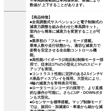
※車高調整範囲は車両個体差、装備により
数値が 上下することがあります。
【商品特徴】
■全長調整式サスペンションと電子制御式の
減衰力調整を組み合わせた車高調キット。
室内から簡単に減衰力を変更することが可
能。
■業界初の「フルオート」モード搭載。
乗車人数や走行状態から、適切な減衰力で
姿勢を安定させる全自動コントロール機
能。
■高性能バイポーラ(2相反転)制御モーター採
用で、従来比17%の小型化と5%のスピード
アップを実現。
■コントラスト性能に定評のある2.5インチV
A液晶ディスプレイを採用。大型化により、
4輪の減衰力を常時表示可能。
■ロータリーエンコーダの採用で、より直感
的な操作が可能に。さらにUP・DOWNボタ
ンも大型化。
■Gセンサーを標準搭載。マップ制御モード
では、旋回G・加減速G・車速から細かな減