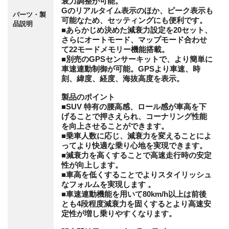
衰力調整が可能。
Gのリアルタイム表示のほか、ピーク表示も
パーツ・製
可能なため、セッティングにも便利です。
品説明
■あらかじめ決めた減衰力設定を20セット、
さらにオートモード、マップモード合わせ
て22モードメモリー機能搭載。
■別売のGPSセンサーキットで、より簡単に
車速連動制御が可能。GPSより車速、時
刻、緯度、経度、海抜高度を表示。
製品のポイント
■SUV 特有の腰高感、ロール感が車高を下
げることで押さえられ、コーナリング性能
を向上させることができます。
■乗車人数に応じ、減衰力を変えることによ
ってより快適な乗り心地を実現できます。
■減衰力を高くすることで高速走行時の安定
性が向上します。
■車高を低くすることでよりスタイリッシュ
なフォルムを実現します 。
■車速連動機能を用いて80km/h以上は前後
とも4段程度減衰力を固くするとより高速安
定性が増し乗りやすくなります。