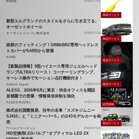
BRIDE
2026/07/31
商品サービス
新型エルグランドのスタイルをさらに引き立てる、
オーゼットホイール
オーゼットジャパン株式会社
2026/07/29
商品サービス
抜群のフィッティング！GR86/BRZ専用ヘッドレス
トカバーがSARDから登場
SARD
2026/07/28
商品サービス
【新製品情報】9型ハイエース専用ジュエルヘッド
ランプULTRAリリース！ コーナーリングランプ、
キーレス操作でモーション点灯機能付き！
Valenti Japan
2026/07/27
商品サービス
ALESS、2026年8月に東京・渋谷オフィスを開設
首都圏での営業・情報発信体制を強化
ALESS/ROZEL
2026/07/25
経営情報
株式会社国際貿易、往年の名車「スズキジムニー
SJ410」と「ミニクーパーS」の1/43モデルカーを発
売
商品サービス
ワールドマーケット
2026/07/23
HID交換用LEDバルブ “オプティマル LED ZX