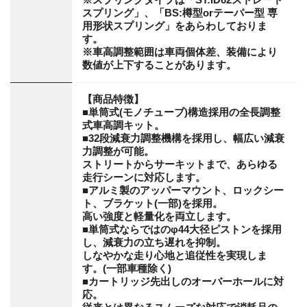
スプリング」、「BS:樽型orテーパー型 専
用形状スプリング」をあらわしておりま
す。
※車高調整範囲は車両個体差、装備により
数値が上下することがあります。
【商品特徴】
■単筒式(モノチューブ)構造採用の全長調整
式車高調キット。
■32段減衰力調整機構を採用し、幅広い減衰
力調整が可能。
ストリートからサーキットまで、あらゆる
走行シーンに対応します。
■アルミ製のアッパーマウント、ロックシー
ト、ブラケット(一部)を採用。
高い強度と軽量化を両立します。
■単筒式ならではのφ44大径ピストンを採用
し、減衰力の立ち遅れを抑制。
しなやかな走り心地と追従性を実現しま
す。(一部車種除く)
■カートリッジ先出しのオーバーホールに対
応。