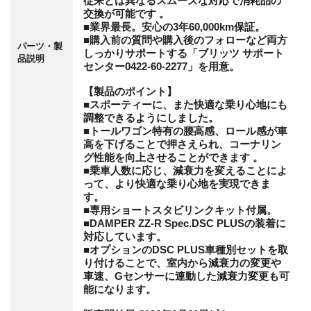
従来とは異なるスムーズな対応で消耗品の
交換が可能です 。
■業界最長。安心の3年60,000km保証。
■購入前の質問や購入後のフォローなど両方
パーツ・製
しっかりサポートする「ブリッツ サポート
品説明
センター0422-60-2277」を用意。
【製品のポイント】
■スポーティーに、また快適な乗り心地にも
調整できるようにしました。
■トールワゴン特有の腰高感、ロール感が車
高を下げることで押さえられ、コーナリン
グ性能を向上させることができます 。
■乗車人数に応じ、減衰力を変えることによ
って、より快適な乗り心地を実現できま
す。
■専用ショートスタビリンクキット付属。
■DAMPER ZZ-R Spec.DSC PLUSの装着に
対応しています。
■オプションのDSC PLUS車種別セットを取
り付けることで、室内から減衰力の変更や
車速、Gセンサーに連動した減衰力変更も可
能になります。