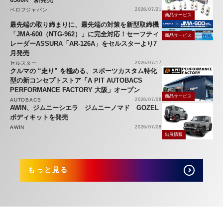
ベロフジャパン
2026/07/21
商品サービス
最先端の取り締まりに、最先端の対策を新型取締機
「JMA-600（NTG-962）」に完全対応！セーフティ
商品サービス
レーダーASSURA「AR-126A」をセルスターより7
月発売
セルスター
2026/07/17
クルマの “走り” を極める、スポーツカスタム特化
型の新コンセプトストア「A PIT AUTOBACS
PERFORMANCE FACTORY 大阪」オープン
商品サービス
AUTOBACS
2026/07/08
AWIN、ジムニーシエラ ジムニーノマド GOZEL
ボディキットを発売
AWIN
2026/07/08
出展情報
もっと見る