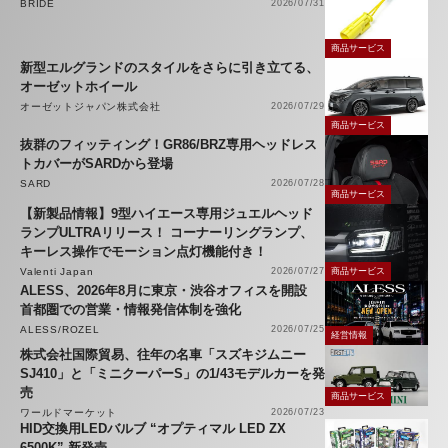
BRIDE
2026/07/31
商品サービス
新型エルグランドのスタイルをさらに引き立てる、
オーゼットホイール
オーゼットジャパン株式会社
2026/07/29
商品サービス
抜群のフィッティング！GR86/BRZ専用ヘッドレス
トカバーがSARDから登場
SARD
2026/07/28
商品サービス
【新製品情報】9型ハイエース専用ジュエルヘッド
ランプULTRAリリース！ コーナーリングランプ、
キーレス操作でモーション点灯機能付き！
Valenti Japan
2026/07/27
商品サービス
ALESS、2026年8月に東京・渋谷オフィスを開設
首都圏での営業・情報発信体制を強化
ALESS/ROZEL
2026/07/25
経営情報
株式会社国際貿易、往年の名車「スズキジムニー
SJ410」と「ミニクーパーS」の1/43モデルカーを発
売
商品サービス
ワールドマーケット
2026/07/23
HID交換用LEDバルブ “オプティマル LED ZX
6500K” 新発売