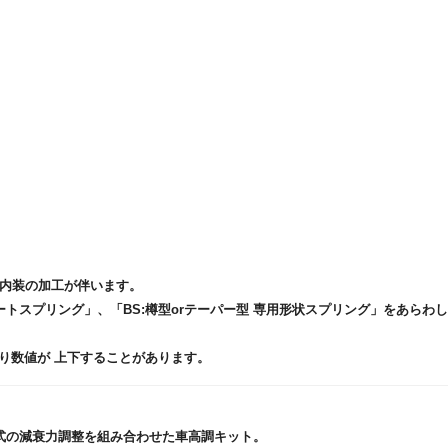
に内装の加工が伴います。
レートスプリング」、「BS:樽型orテーパー型 専用形状スプリング」をあらわ
り数値が 上下することがあります。
式の減衰力調整を組み合わせた車高調キット。