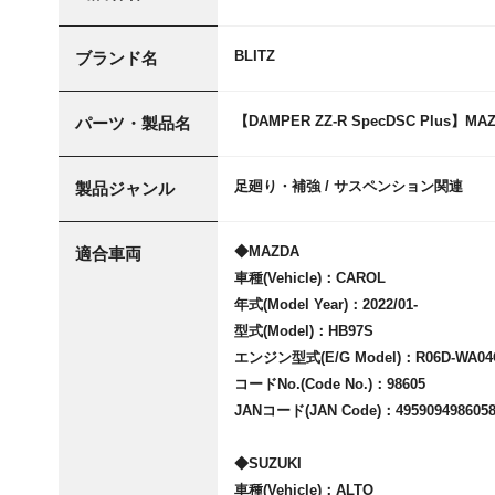
BLITZ
ブランド名
【DAMPER ZZ-R SpecDSC Plus】MAZD
パーツ・製品名
足廻り・補強 / サスペンション関連
製品ジャンル
◆MAZDA
適合車両
車種(Vehicle)：CAROL
年式(Model Year)：2022/01-
型式(Model)：HB97S
エンジン型式(E/G Model)：R06D-WA04
コードNo.(Code No.)：98605
JANコード(JAN Code)：495909498605
◆SUZUKI
車種(Vehicle)：ALTO