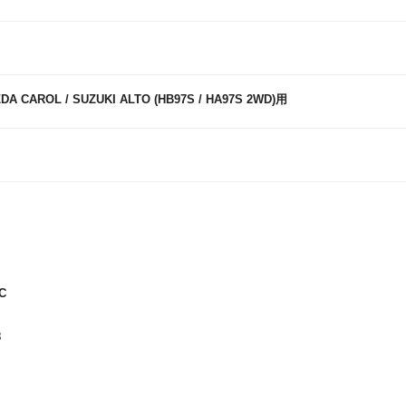
A CAROL / SUZUKI ALTO (HB97S / HA97S 2WD)用
C
8