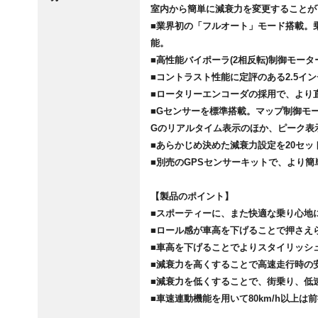
室内から簡単に減衰力を変更することが
■業界初の「フルオート」モード搭載。
能。
■高性能バイポーラ(2相反転)制御モー
■コントラスト性能に定評のある2.5イ
■ロータリーエンコーダの採用で、より
■Gセンサーを標準搭載。マップ制御モ
Gのリアルタイム表示のほか、ピーク表
■あらかじめ決めた減衰力設定を20セ
■別売のGPSセンサーキットで、より
【製品のポイント】
■スポーティーに、また快適な乗り心地
■ロール感が車高を下げることで押さえ
■車高を下げることでよりスタイリッシ
■減衰力を高くすることで高速走行時の
■減衰力を低くすることで、街乗り、低
■車速連動機能を用いて80km/h以上