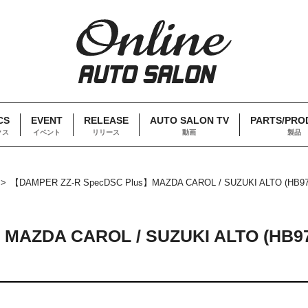
CS
EVENT
RELEASE
AUTO SALON TV
PARTS/PRO
クス
イベント
リリース
動画
製品
【DAMPER ZZ-R SpecDSC Plus】MAZDA CAROL / SUZUKI ALTO (HB97
MAZDA CAROL / SUZUKI ALTO (HB97