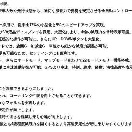
可能。
乗車人数や走行状態から、適切な減衰力で姿勢を安定させる全自動コントロ
ター採用で、従来比17%の小型化と5%のスピードアップを実現。
ンチVA液晶ディスプレイを採用。大型化により、4輪の減衰力を常時表示可能
直感的な操作が可能に。さらにUP・DOWNボタンも大型化。
ードでは、旋回G・加減速G・車速から細かな減衰力調整が可能。
示も可能なため、セッティングにも便利です。
ット、さらにオートモード、マップモード合わせて22モードメモリー機能搭載
簡単に車速連動制御が可能。GPSより車速、時刻、緯度、経度、海抜高度を表
にも調整できるようにしました。
られ、コーナリング性能を向上させることができます。
ュなフォルムを実現します。
安定性が向上します。
速時の固さを軽減し乗り心地が向上します。
は前後とも4段程度減衰力を固くするとより高速安定性が増し乗りやすくなりま