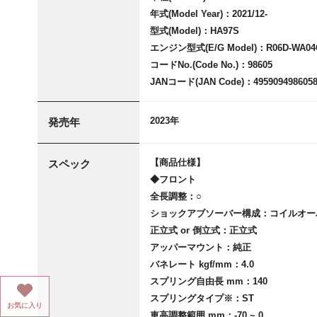
年式(Model Year)：2021/12-
型式(Model)：HA97S
エンジン型式(E/G Model)：R06D-WA04
コードNo.(Code No.)：98605
JANコード(JAN Code)：495909498605
2023年
発売年
【商品仕様】
スペック
◆フロント
全長調整：○
ショックアブソーバー構成：コイルオー
正立式 or 倒立式：正立式
アッパーマウント：純正
バネレート kgf/mm：4.0
スプリング自由長 mm：140
スプリングタイプ※：ST
お気に入り
車高調整範囲 mm：-70 ~ 0