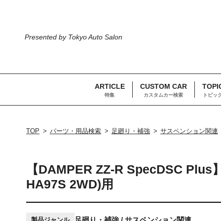
Presented by Tokyo Auto Salon
ARTICLE
CUSTOM CAR
TOPI
特集
カスタムカー検索
トピッ
TOP
パーツ・用品検索
足廻り・補強
サスペンション関連
【DAMPER ZZ-R SpecDSC Plus】
HA97S 2WD)用
足廻り・補強 / サスペンション関連
製品ジャンル