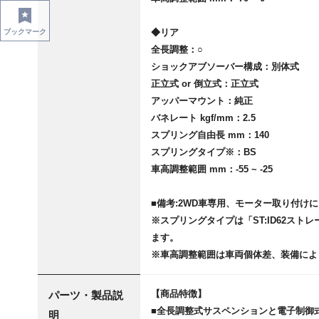
◆リア
ブックマーク
全長調整：○
ショックアブソーバー構成：別体式
正立式 or 倒立式：正立式
アッパーマウント：純正
バネレート kgf/mm：2.5
スプリング自由長 mm：140
スプリングタイプ※：BS
車高調整範囲 mm：-55 ~ -25
■備考:2WD車専用、モーター取り付け
※スプリングタイプは「ST:ID62スト
ます。
※車高調整範囲は車両個体差、装備によ
【商品特徴】
パーツ・製品説
■全長調整式サスペンションと電子制御
明