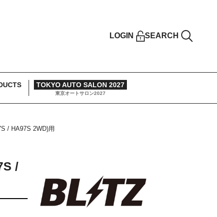
LOGIN
SEARCH
DUCTS
TOKYO AUTO SALON 2027
東京オートサロン2027
S / HA97S 2WD)用
S /