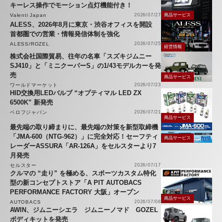
キーレス操作でモーション点灯機能付き！
Valenti Japan
2026/07/27
商品サービス
ALESS、2026年8月に東京・渋谷オフィスを開設
首都圏での営業・情報発信体制を強化
ALESS/ROZEL
2026/07/25
経営情報
株式会社国際貿易、往年の名車「スズキジムニー
SJ410」と「ミニクーパーS」の1/43モデルカーを発
売
商品サービス
ワールドマーケット
2026/07/23
HID交換用LEDバルブ “オプティマル LED ZX
6500K” 新発売
ベロフジャパン
2026/07/21
商品サービス
最先端の取り締まりに、最先端の対策を新型取締機
「JMA-600（NTG-962）」に完全対応！セーフティ
商品サービス
レーダーASSURA「AR-126A」をセルスターより7
月発売
セルスター
2026/07/17
クルマの “走り” を極める、スポーツカスタム特化
型の新コンセプトストア「A PIT AUTOBACS
PERFORMANCE FACTORY 大阪」オープン
商品サービス
AUTOBACS
2026/07/08
AWIN、ジムニーシエラ ジムニーノマド GOZEL
ボディキットを発売