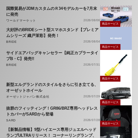
国際貿易がJDMカスタムのＲ34モデルカーを7月末
に発売
ワールドマーケット
2026/08/06
商品サービス
大好評のBRIDEシート型スマホスタンド【プレミア
ムシリーズ 織戸茉彩】発売！
BRIDE
2026/08/04
商品サービス
サイドエアバッグキャンセラー【純正カプラータイ
プB・C】発売!!
BRIDE
2026/07/31
商品サービス
新型エルグランドのスタイルをさらに引き立てる、
オーゼットホイール
オーゼットジャパン株式会社
2026/07/29
商品サービス
抜群のフィッティング！GR86/BRZ専用ヘッドレス
トカバーがSARDから登場
SARD
2026/07/28
商品サービス
【新製品情報】9型ハイエース専用ジュエルヘッド
ランプULTRAリリース！ コーナーリングランプ、