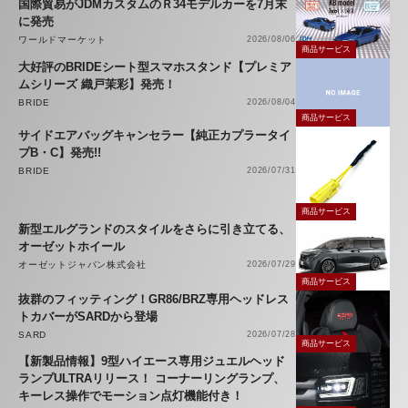
国際貿易がJDMカスタムのＲ34モデルカーを7月末
に発売
ワールドマーケット
2026/08/06
商品サービス
大好評のBRIDEシート型スマホスタンド【プレミア
ムシリーズ 織戸茉彩】発売！
BRIDE
2026/08/04
商品サービス
サイドエアバッグキャンセラー【純正カプラータイ
プB・C】発売!!
BRIDE
2026/07/31
商品サービス
新型エルグランドのスタイルをさらに引き立てる、
オーゼットホイール
オーゼットジャパン株式会社
2026/07/29
商品サービス
抜群のフィッティング！GR86/BRZ専用ヘッドレス
トカバーがSARDから登場
SARD
2026/07/28
商品サービス
【新製品情報】9型ハイエース専用ジュエルヘッド
ランプULTRAリリース！ コーナーリングランプ、
キーレス操作でモーション点灯機能付き！