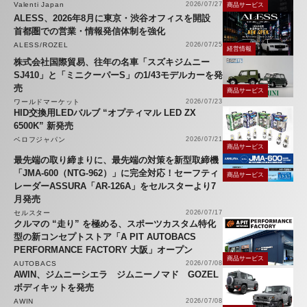
Valenti Japan
2026/07/27
商品サービス
ALESS、2026年8月に東京・渋谷オフィスを開設
首都圏での営業・情報発信体制を強化
ALESS/ROZEL
2026/07/25
経営情報
株式会社国際貿易、往年の名車「スズキジムニー
SJ410」と「ミニクーパーS」の1/43モデルカーを発
売
商品サービス
ワールドマーケット
2026/07/23
HID交換用LEDバルブ “オプティマル LED ZX
6500K” 新発売
ベロフジャパン
2026/07/21
商品サービス
最先端の取り締まりに、最先端の対策を新型取締機
「JMA-600（NTG-962）」に完全対応！セーフティ
商品サービス
レーダーASSURA「AR-126A」をセルスターより7
月発売
セルスター
2026/07/17
クルマの “走り” を極める、スポーツカスタム特化
型の新コンセプトストア「A PIT AUTOBACS
PERFORMANCE FACTORY 大阪」オープン
商品サービス
AUTOBACS
2026/07/08
AWIN、ジムニーシエラ ジムニーノマド GOZEL
ボディキットを発売
AWIN
2026/07/08