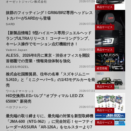
オーゼットジャパン株式会社
2026/07/29
商品サービス
抜群のフィッティング！GR86/BRZ専用ヘッドレス
トカバーがSARDから登場
SARD
2026/07/28
商品サービス
【新製品情報】9型ハイエース専用ジュエルヘッド
ランプULTRAリリース！ コーナーリングランプ、
キーレス操作でモーション点灯機能付き！
Valenti Japan
2026/07/27
商品サービス
ALESS、2026年8月に東京・渋谷オフィスを開設
首都圏での営業・情報発信体制を強化
ALESS/ROZEL
2026/07/25
経営情報
株式会社国際貿易、往年の名車「スズキジムニー
SJ410」と「ミニクーパーS」の1/43モデルカーを発
売
商品サービス
ワールドマーケット
2026/07/23
HID交換用LEDバルブ “オプティマル LED ZX
6500K” 新発売
ベロフジャパン
2026/07/21
商品サービス
最先端の取り締まりに、最先端の対策を新型取締機
「JMA-600（NTG-962）」に完全対応！セーフティ
商品サービス
レーダーASSURA「AR-126A」をセルスターより7