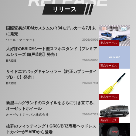
リリース
国際貿易がJDMカスタムのＲ34モデルカーを7月末
に発売
ワールドマーケット
2026/08/06
商品サービス
大好評のBRIDEシート型スマホスタンド【プレミア
ムシリーズ 織戸茉彩】発売！
BRIDE
2026/08/04
商品サービス
サイドエアバッグキャンセラー【純正カプラータイ
プB・C】発売!!
BRIDE
2026/07/31
商品サービス
新型エルグランドのスタイルをさらに引き立てる、
オーゼットホイール
オーゼットジャパン株式会社
2026/07/29
商品サービス
抜群のフィッティング！GR86/BRZ専用ヘッドレス
トカバーがSARDから登場