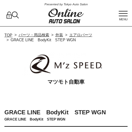
Presented by Tokyo Auto Salon
MENU
パーツ・用品検索
外装
エアロパーツ
TOP
GRACE LINE BodyKit STEP WGN
マツモト自動車
GRACE LINE BodyKit STEP WGN
GRACE LINE BodyKit STEP WGN