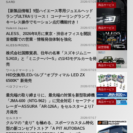
SARD
2026/07/28
商品サービス
【新製品情報】9型ハイエース専用ジュエルヘッド
ランプULTRAリリース！ コーナーリングランプ、
キーレス操作でモーション点灯機能付き！
Valenti Japan
2026/07/27
商品サービス
ALESS、2026年8月に東京・渋谷オフィスを開設
首都圏での営業・情報発信体制を強化
ALESS/ROZEL
2026/07/25
経営情報
株式会社国際貿易、往年の名車「スズキジムニー
SJ410」と「ミニクーパーS」の1/43モデルカーを発
売
商品サービス
ワールドマーケット
2026/07/23
HID交換用LEDバルブ “オプティマル LED ZX
6500K” 新発売
ベロフジャパン
2026/07/21
商品サービス
最先端の取り締まりに、最先端の対策を新型取締機
「JMA-600（NTG-962）」に完全対応！セーフティ
商品サービス
レーダーASSURA「AR-126A」をセルスターより7
月発売
セルスター
2026/07/17
クルマの “走り” を極める、スポーツカスタム特化
型の新コンセプトストア「A PIT AUTOBACS