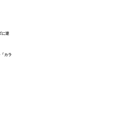
ズに逆
彡「カラ