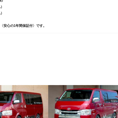
め
込）
込）
製品〈安心の1年間保証付〉です。