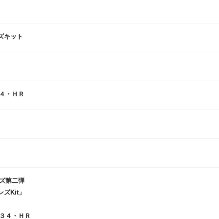
ンズキット
４・ＨＲ
ズ第二弾
ンズKit」
３４・ＨＲ