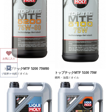
お気に入り
トップテックMTF 5200 75W80
トップテックMTF 5100 75W
燃料・油脂 / オイル
ブックマーク
燃料・油脂 / オイル