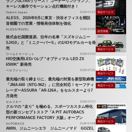
ランプULTRAリリース！ コーナーリングランプ、
キーレス操作でモーション点灯機能付き！
Valenti Japan
2026/07/27
商品サービス
ALESS、2026年8月に東京・渋谷オフィスを開設
首都圏での営業・情報発信体制を強化
ALESS/ROZEL
2026/07/25
経営情報
株式会社国際貿易、往年の名車「スズキジムニー
SJ410」と「ミニクーパーS」の1/43モデルカーを発
売
商品サービス
ワールドマーケット
2026/07/23
HID交換用LEDバルブ “オプティマル LED ZX
6500K” 新発売
ベロフジャパン
2026/07/21
商品サービス
最先端の取り締まりに、最先端の対策を新型取締機
「JMA-600（NTG-962）」に完全対応！セーフティ
商品サービス
レーダーASSURA「AR-126A」をセルスターより7
月発売
セルスター
2026/07/17
クルマの “走り” を極める、スポーツカスタム特化
型の新コンセプトストア「A PIT AUTOBACS
PERFORMANCE FACTORY 大阪」オープン
商品サービス
AUTOBACS
2026/07/08
AWIN、ジムニーシエラ ジムニーノマド GOZEL