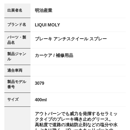
明治産業
出展者名
LIQUI MOLY
ブランド名
パーツ・製
ブレーキ アンチスクイール スプレー
品名
製品ジャン
カーケア / 補修用品
ル
適合車両
製品モデル
3079
番号
400ml
サイズ
アウトバーンでも威力を発揮するセラミッ
クタイプのブレーキ鳴き止めグリース。
高粘度で道路の凍結防止剤などの塩分や水