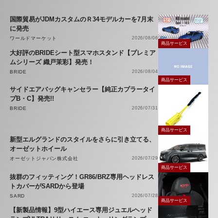
国際貿易がJDMカスタムのＲ34モデルカーを7月末
に発売
ワールドマーケット
2026/08/06
商品サービス
大好評のBRIDEシート型スマホスタンド【プレミア
ムシリーズ 織戸茉彩】発売！
BRIDE
2026/08/04
商品サービス
サイドエアバッグキャンセラー【純正カプラータイ
プB・C】発売!!
BRIDE
2026/07/31
商品サービス
新型エルグランドのスタイルをさらに引き立てる、
オーゼットホイール
オーゼットジャパン株式会社
2026/07/29
商品サービス
抜群のフィッティング！GR86/BRZ専用ヘッドレス
トカバーがSARDから登場
SARD
2026/07/28
商品サービス
【新製品情報】9型ハイエース専用ジュエルヘッド