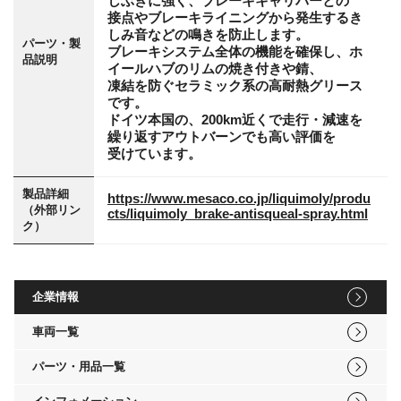
しぶきに強く、ブレーキキャリパーとの
接点やブレーキライニングから発生するき
しみ音などの鳴きを防止します。
パーツ・製
ブレーキシステム全体の機能を確保し、ホ
品説明
イールハブのリムの焼き付きや錆、
凍結を防ぐセラミック系の高耐熱グリース
です。
ドイツ本国の、200km近くで走行・減速を
繰り返すアウトバーンでも高い評価を
受けています。
製品詳細
https://www.mesaco.co.jp/liquimoly/produ
（外部リン
cts/liquimoly_brake-antisqueal-spray.html
ク）
企業情報
車両一覧
パーツ・用品一覧