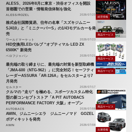
ALESS、2026年8月に東京・渋谷オフィスを開設
首都圏での営業・情報発信体制を強化
ALESS/ROZEL
2026/07/25
経営情報
株式会社国際貿易、往年の名車「スズキジムニー
SJ410」と「ミニクーパーS」の1/43モデルカーを発
売
商品サービス
ワールドマーケット
2026/07/23
HID交換用LEDバルブ “オプティマル LED ZX
6500K” 新発売
ベロフジャパン
2026/07/21
商品サービス
最先端の取り締まりに、最先端の対策を新型取締機
「JMA-600（NTG-962）」に完全対応！セーフティ
商品サービス
レーダーASSURA「AR-126A」をセルスターより7
月発売
セルスター
2026/07/17
クルマの “走り” を極める、スポーツカスタム特化
型の新コンセプトストア「A PIT AUTOBACS
PERFORMANCE FACTORY 大阪」オープン
商品サービス
AUTOBACS
2026/07/08
AWIN、ジムニーシエラ ジムニーノマド GOZEL
ボディキットを発売
AWIN
2026/07/08
出展情報