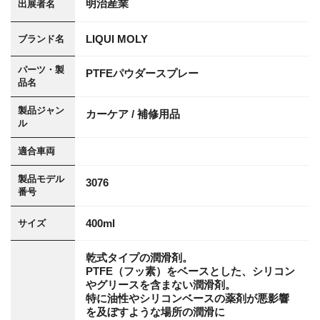
明治産業
出展者名
LIQUI MOLY
ブランド名
パーツ・製
PTFEパウダースプレー
品名
製品ジャン
カーケア / 補修用品
ル
適合車両
製品モデル
3076
番号
400ml
サイズ
乾式タイプの潤滑剤。
PTFE（フッ素）をベースとした、シリコン
やグリースを含まない潤滑剤。
特に油性やシリコンベースの薬剤が悪影響
を及ぼすような場所の潤滑に