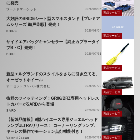
に発売
ワールドマーケット
2026/08/06
商品サービス
大好評のBRIDEシート型スマホスタンド【プレミア
ムシリーズ 織戸茉彩】発売！
BRIDE
2026/08/04
商品サービス
サイドエアバッグキャンセラー【純正カプラータイ
プB・C】発売!!
BRIDE
2026/07/31
商品サービス
新型エルグランドのスタイルをさらに引き立てる、
オーゼットホイール
オーゼットジャパン株式会社
2026/07/29
商品サービス
抜群のフィッティング！GR86/BRZ専用ヘッドレス
トカバーがSARDから登場
SARD
2026/07/28
商品サービス
【新製品情報】9型ハイエース専用ジュエルヘッド
ランプULTRAリリース！ コーナーリングランプ、
キーレス操作でモーション点灯機能付き！
Valenti Japan
2026/07/27
商品サービス