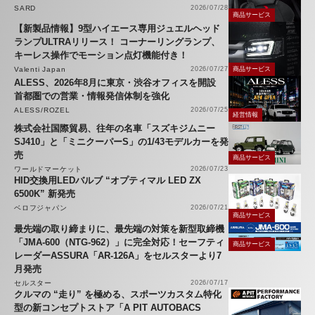
SARD
2026/07/28
商品サービス
【新製品情報】9型ハイエース専用ジュエルヘッド
ランプULTRAリリース！ コーナーリングランプ、
キーレス操作でモーション点灯機能付き！
Valenti Japan
2026/07/27
商品サービス
ALESS、2026年8月に東京・渋谷オフィスを開設
首都圏での営業・情報発信体制を強化
ALESS/ROZEL
2026/07/25
経営情報
株式会社国際貿易、往年の名車「スズキジムニー
SJ410」と「ミニクーパーS」の1/43モデルカーを発
売
商品サービス
ワールドマーケット
2026/07/23
HID交換用LEDバルブ “オプティマル LED ZX
6500K” 新発売
ベロフジャパン
2026/07/21
商品サービス
最先端の取り締まりに、最先端の対策を新型取締機
「JMA-600（NTG-962）」に完全対応！セーフティ
商品サービス
レーダーASSURA「AR-126A」をセルスターより7
月発売
セルスター
2026/07/17
クルマの “走り” を極める、スポーツカスタム特化
型の新コンセプトストア「A PIT AUTOBACS