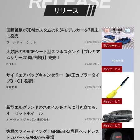
RELEASE
リリース
国際貿易がJDMカスタムのＲ34モデルカーを7月末
に発売
ワールドマーケット
2026/08/06
商品サービス
大好評のBRIDEシート型スマホスタンド【プレミア
ムシリーズ 織戸茉彩】発売！
BRIDE
2026/08/04
商品サービス
サイドエアバッグキャンセラー【純正カプラータイ
プB・C】発売!!
BRIDE
2026/07/31
商品サービス
新型エルグランドのスタイルをさらに引き立てる、
オーゼットホイール
オーゼットジャパン株式会社
2026/07/29
商品サービス
抜群のフィッティング！GR86/BRZ専用ヘッドレス
トカバーがSARDから登場