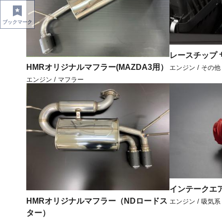
ブックマーク
レースチップ 
HMRオリジナルマフラー(MAZDA3用）
エンジン / その他
エンジン / マフラー
インテークエア
HMRオリジナルマフラー（NDロードス
エンジン / 吸気系
ター）