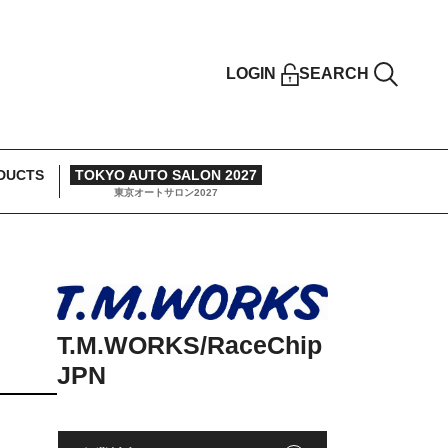
LOGIN
SEARCH
DUCTS
TOKYO AUTO SALON 2027
東京オートサロン2027
T.M.WORKS/RaceChip
JPN