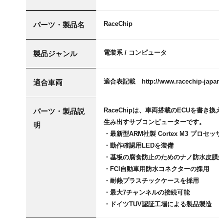
RaceChip
パーツ・製品名
電装系 / コンピュータ
製品ジャンル
適合表記載 http://www.racechip-japan
適合車両
RaceChipは、車両搭載のECUを
パーツ・製品説
生み出すサブコンピューターです。
明
・最新型ARM社製 Cortex M3 プロセ
・動作確認用LEDを装備
・基板の腐食防止のためのナノ防水皮膜
・FCI自動車用防水コネクターの採用
・耐熱プラスチックケースを採用
・最大7チャンネルの接続可能
・ドイツTUV認証工場による製品製造