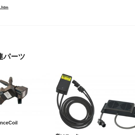
s.htm
の関連パーツ
nceCoil