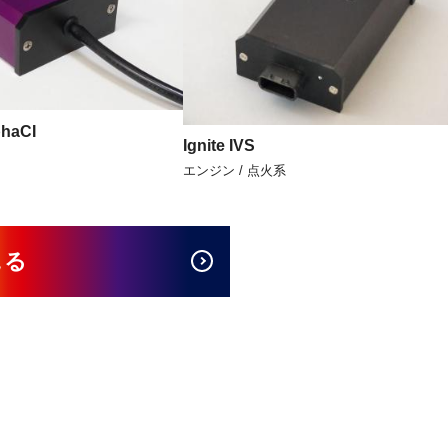
phaCI
Ignite IVS
エンジン / 点火系
見る