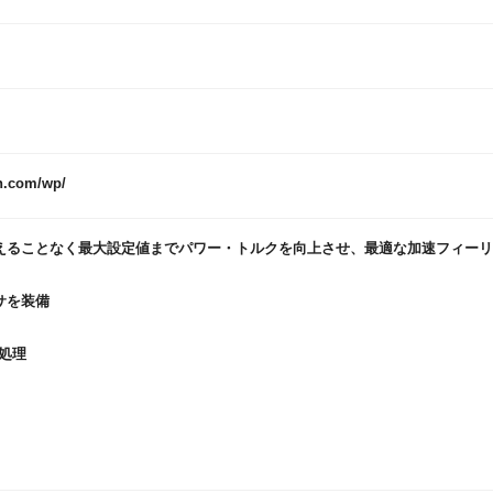
.com/wp/
書き換えることなく最大設定値までパワー・トルクを向上させ、最適な加速フィー
ッサを装備
処理