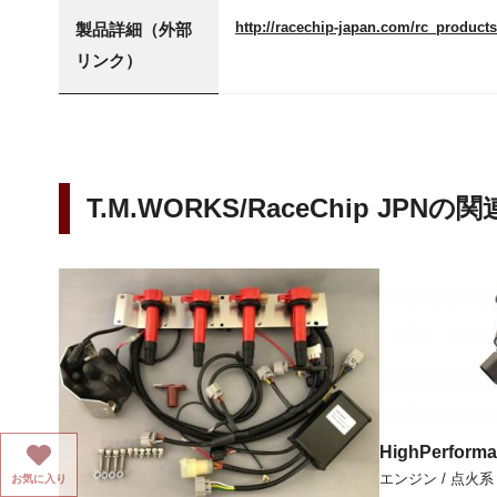
http://racechip-japan.com/rc_product
製品詳細（外部
リンク）
T.M.WORKS/RaceChip JPN
HighPerforma
エンジン / 点火系
お気に入り