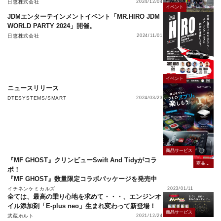
日恵株式会社
2024/12/04
イベント
JDMエンターテインメントイベント「MR.HIRO JDM
WORLD PARTY 2024」開催。
日恵株式会社
2024/11/01
イベント
ニュースリリース
DTESYSTEMS/SMART
2024/03/23
商品サービス
『MF GHOST』クリンビューSwift And Tidyがコラ
商品サービス
ボ！
『MF GHOST』数量限定コラボパッケージを発売中
イチネンケミカルズ
2023/01/11
全ては、最高の乗り心地を求めて・・・、エンジンオ
イル添加剤「E-plus neo」生まれ変わって新登場！
商品サービス
武蔵ホルト
2021/12/24