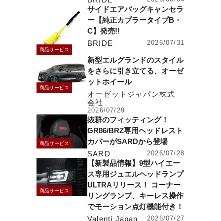
サイドエアバッグキャンセラ
ー【純正カプラータイプB・
C】発売!!
BRIDE
2026/07/31
商品サービス
新型エルグランドのスタイル
をさらに引き立てる、オーゼ
ットホイール
商品サービス
オーゼットジャパン株式
会社
2026/07/29
抜群のフィッティング！
GR86/BRZ専用ヘッドレスト
カバーがSARDから登場
商品サービス
SARD
2026/07/28
【新製品情報】9型ハイエー
ス専用ジュエルヘッドランプ
ULTRAリリース！ コーナー
商品サービス
リングランプ、キーレス操作
でモーション点灯機能付き！
Valenti Japan
2026/07/27