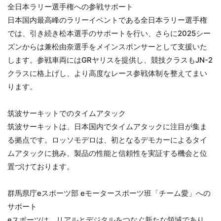
全日本ラリー選手権への参戦サポート
日本国内最高峰のラリーイベントである全日本ラリー選手権
では、引き続き松本選手のサポートを行い、さらに2025シー
ズンからは兼松由奈選手をメインスポンサーとして支援いた
します。参戦車両にはGRヤリスを提供し、競技クラスもJN-2
クラスに格上げし、より高度なレース参戦体制を整えてまい
ります。
筑波サーキットでのタイムアタック
筑波サーキットは、日本国内でタイムアタックに注目が集ま
る拠点です。ロッソモデロは、初となるデモカーによるタイ
ムアタックに挑み、製品の性能と信頼性を実証する機会と位
置づけております。
群馬県庁eスポーツ部 eモータースポーツ班「チーム愛」への
サポート
eスポーツは、リアルとデジタルをつなぐ新たな領域であり、