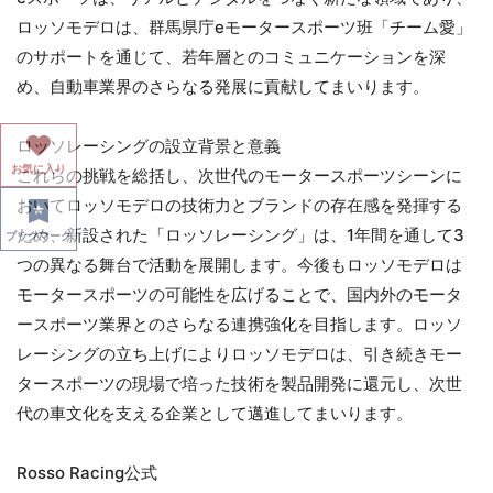
ロッソモデロは、群馬県庁eモータースポーツ班「チーム愛」
のサポートを通じて、若年層とのコミュニケーションを深
め、自動車業界のさらなる発展に貢献してまいります。
ロッソレーシングの設立背景と意義
お気に入り
これらの挑戦を総括し、次世代のモータースポーツシーンに
おいてロッソモデロの技術力とブランドの存在感を発揮する
ため、新設された「ロッソレーシング」は、1年間を通して3
ブックマーク
つの異なる舞台で活動を展開します。今後もロッソモデロは
モータースポーツの可能性を広げることで、国内外のモータ
ースポーツ業界とのさらなる連携強化を目指します。ロッソ
レーシングの立ち上げによりロッソモデロは、引き続きモー
タースポーツの現場で培った技術を製品開発に還元し、次世
代の車文化を支える企業として邁進してまいります。
Rosso Racing公式