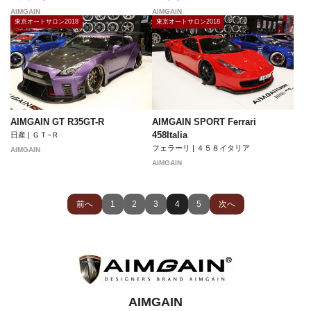
AIMGAIN
AIMGAIN
東京オートサロン2018
東京オートサロン2018
AIMGAIN GT R35GT-R
AIMGAIN SPORT Ferrari
458Italia
日産 | ＧＴ−Ｒ
フェラーリ | ４５８イタリア
AIMGAIN
AIMGAIN
前へ
1
2
3
4
5
次へ
AIMGAIN