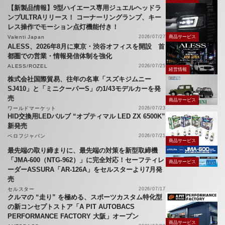
【新製品情報】9型ハイエース専用ジュエルヘッドラ
ンプULTRAリリース！ コーナーリングランプ、キー
レス操作でモーション点灯機能付き！
Valenti Japan
2026/07/27
商品サービス
ALESS、2026年8月に東京・渋谷オフィスを開設 首
都圏での営業・情報発信体制を強化
ALESS/ROZEL
2026/07/25
経営情報
株式会社国際貿易、往年の名車「スズキジムニー
SJ410」と「ミニクーパーS」の1/43モデルカーを発
売
商品サービス
ワールドマーケット
2026/07/23
HID交換用LEDバルブ “オプティマル LED ZX 6500K”
新発売
ベロフジャパン
2026/07/21
商品サービス
最先端の取り締まりに、最先端の対策を新型取締機
「JMA-600（NTG-962）」に完全対応！セーフティレ
商品サービス
ーダーASSURA「AR-126A」をセルスターより7月発
売
セルスター
2026/07/17
クルマの “走り” を極める、スポーツカスタム特化型
の新コンセプトストア「A PIT AUTOBACS
PERFORMANCE FACTORY 大阪」オープン
商品サービス