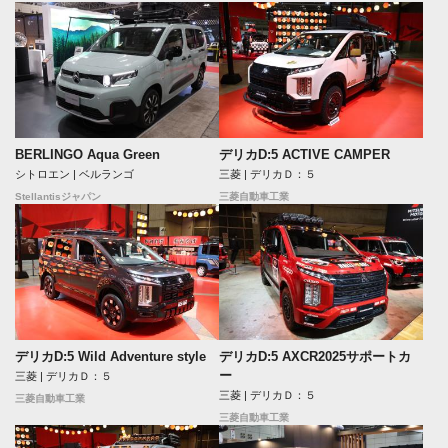
BERLINGO Aqua Green
デリカD:5 ACTIVE CAMPER
シトロエン | ベルランゴ
三菱 | デリカＤ：５
Stellantisジャパン
三菱自動車工業
デリカD:5 Wild Adventure style
デリカD:5 AXCR2025サポートカ
ー
三菱 | デリカＤ：５
三菱 | デリカＤ：５
三菱自動車工業
三菱自動車工業