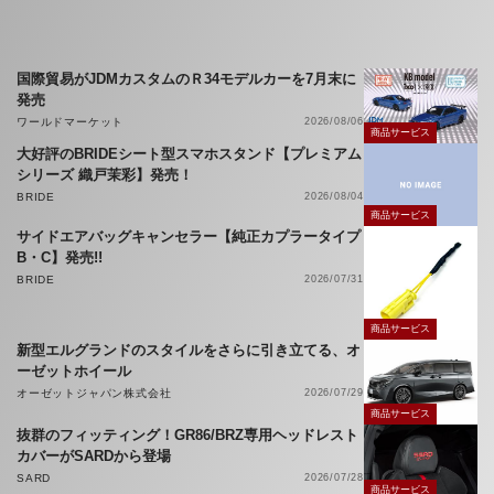
国際貿易がJDMカスタムのＲ34モデルカーを7月末に
発売
ワールドマーケット
2026/08/06
商品サービス
大好評のBRIDEシート型スマホスタンド【プレミアム
シリーズ 織戸茉彩】発売！
BRIDE
2026/08/04
商品サービス
サイドエアバッグキャンセラー【純正カプラータイプ
B・C】発売!!
BRIDE
2026/07/31
商品サービス
新型エルグランドのスタイルをさらに引き立てる、オ
ーゼットホイール
オーゼットジャパン株式会社
2026/07/29
商品サービス
抜群のフィッティング！GR86/BRZ専用ヘッドレスト
カバーがSARDから登場
SARD
2026/07/28
商品サービス