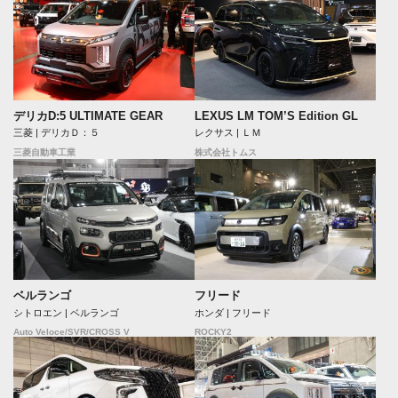
デリカD:5 ULTIMATE GEAR
LEXUS LM TOM’S Edition GL
三菱 | デリカＤ：５
レクサス | ＬＭ
三菱自動車工業
株式会社トムス
フリード
ベルランゴ
ホンダ | フリード
シトロエン | ベルランゴ
ROCKY2
Auto Veloce/SVR/CROSS V