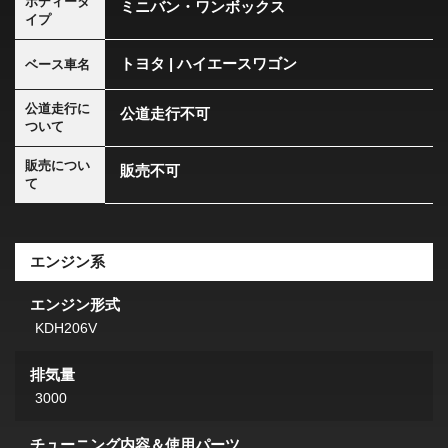
ボディータ
ミニバン・ワンボックス
イプ
トヨタ | ハイエースワゴン
ベース車名
公道走行に
公道走行不可
ついて
販売につい
販売不可
て
エンジン系
エンジン形式
KDH206V
排気量
3000
チューニング内容＆使用パーツ