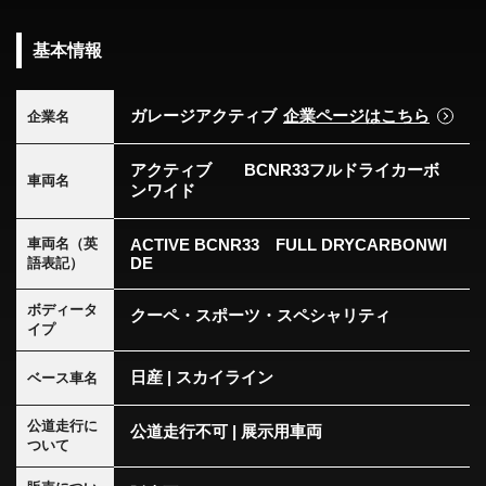
基本情報
ガレージアクティブ
企業ページはこちら
企業名
アクティブ BCNR33フルドライカーボ
車両名
ンワイド
車両名（英
ACTIVE BCNR33 FULL DRYCARBONWI
DE
語表記）
ボディータ
クーペ・スポーツ・スペシャリティ
イプ
日産 | スカイライン
ベース車名
公道走行に
公道走行不可 | 展示用車両
ついて