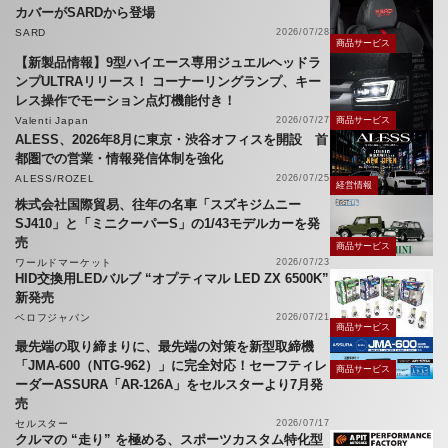
カバーがSARDから登場
SARD
2026/07/28
商品サービス
【新製品情報】9型ハイエース専用ジュエルヘッドラ
ンプULTRAリリース！ コーナーリングランプ、キー
レス操作でモーション点灯機能付き！
Valenti Japan
2026/07/27
商品サービス
ALESS、2026年8月に東京・渋谷オフィスを開設 首
都圏での営業・情報発信体制を強化
ALESS/ROZEL
2026/07/25
経営情報
株式会社国際貿易、往年の名車「スズキジムニー
SJ410」と「ミニクーパーS」の1/43モデルカーを発
売
商品サービス
ワールドマーケット
2026/07/23
HID交換用LEDバルブ “オプティマル LED ZX 6500K”
新発売
ベロフジャパン
2026/07/21
商品サービス
最先端の取り締まりに、最先端の対策を新型取締機
「JMA-600（NTG-962）」に完全対応！セーフティレ
商品サービス
ーダーASSURA「AR-126A」をセルスターより7月発
売
セルスター
2026/07/17
クルマの “走り” を極める、スポーツカスタム特化型