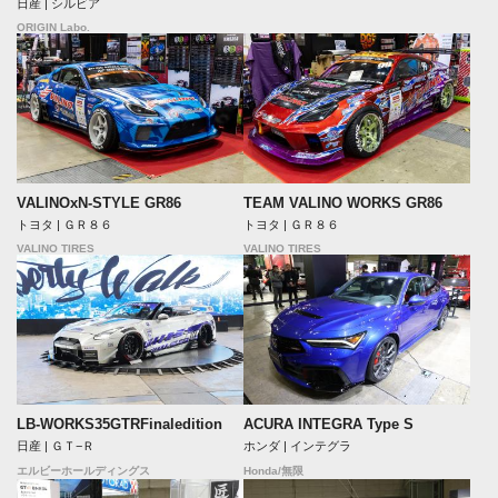
日産 | シルビア
ORIGIN Labo.
VALINOxN-STYLE GR86
TEAM VALINO WORKS GR86
トヨタ | ＧＲ８６
トヨタ | ＧＲ８６
VALINO TIRES
VALINO TIRES
LB-WORKS35GTRFinaledition
ACURA INTEGRA Type S
日産 | ＧＴ−Ｒ
ホンダ | インテグラ
エルビーホールディングス
Honda/無限