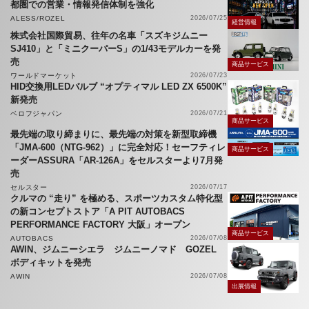
都圏での営業・情報発信体制を強化
ALESS/ROZEL
2026/07/25
経営情報
株式会社国際貿易、往年の名車「スズキジムニー
SJ410」と「ミニクーパーS」の1/43モデルカーを発
売
商品サービス
ワールドマーケット
2026/07/23
HID交換用LEDバルブ “オプティマル LED ZX 6500K”
新発売
ベロフジャパン
2026/07/21
商品サービス
最先端の取り締まりに、最先端の対策を新型取締機
「JMA-600（NTG-962）」に完全対応！セーフティレ
商品サービス
ーダーASSURA「AR-126A」をセルスターより7月発
売
セルスター
2026/07/17
クルマの “走り” を極める、スポーツカスタム特化型
の新コンセプトストア「A PIT AUTOBACS
PERFORMANCE FACTORY 大阪」オープン
商品サービス
AUTOBACS
2026/07/08
AWIN、ジムニーシエラ ジムニーノマド GOZEL
ボディキットを発売
AWIN
2026/07/08
出展情報