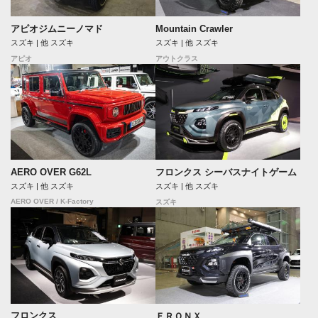
アピオジムニーノマド
Mountain Crawler
スズキ | 他 スズキ
スズキ | 他 スズキ
アピオ
アウトクラス
AERO OVER G62L
フロンクス シーバスナイトゲーム
スズキ | 他 スズキ
スズキ | 他 スズキ
AERO OVER / K-Factory
スズキ
フロンクス
ＦＲＯＮＸ