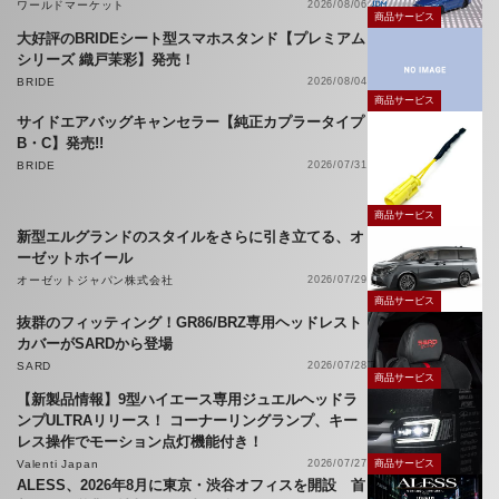
ワールドマーケット
2026/08/06
商品サービス
大好評のBRIDEシート型スマホスタンド【プレミアム
シリーズ 織戸茉彩】発売！
BRIDE
2026/08/04
商品サービス
サイドエアバッグキャンセラー【純正カプラータイプ
B・C】発売!!
BRIDE
2026/07/31
商品サービス
新型エルグランドのスタイルをさらに引き立てる、オ
ーゼットホイール
オーゼットジャパン株式会社
2026/07/29
商品サービス
抜群のフィッティング！GR86/BRZ専用ヘッドレスト
カバーがSARDから登場
SARD
2026/07/28
商品サービス
【新製品情報】9型ハイエース専用ジュエルヘッドラ
ンプULTRAリリース！ コーナーリングランプ、キー
レス操作でモーション点灯機能付き！
Valenti Japan
2026/07/27
商品サービス
ALESS、2026年8月に東京・渋谷オフィスを開設 首