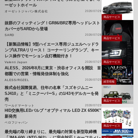
ーゼットホイール
オーゼットジャパン株式会社
2026/07/29
商品サービス
抜群のフィッティング！GR86/BRZ専用ヘッドレスト
カバーがSARDから登場
SARD
2026/07/28
商品サービス
【新製品情報】9型ハイエース専用ジュエルヘッドラ
ンプULTRAリリース！ コーナーリングランプ、キー
レス操作でモーション点灯機能付き！
Valenti Japan
2026/07/27
商品サービス
ALESS、2026年8月に東京・渋谷オフィスを開設 首
都圏での営業・情報発信体制を強化
ALESS/ROZEL
2026/07/25
経営情報
株式会社国際貿易、往年の名車「スズキジムニー
SJ410」と「ミニクーパーS」の1/43モデルカーを発
売
商品サービス
ワールドマーケット
2026/07/23
HID交換用LEDバルブ “オプティマル LED ZX 6500K”
新発売
ベロフジャパン
2026/07/21
商品サービス
最先端の取り締まりに、最先端の対策を新型取締機
「JMA-600（NTG-962）」に完全対応！セーフティレ