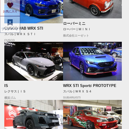
お気に入り
ローバーミニ
CUSCO VAB WRX STI
ローバー | ＭＩＮＩ
ブックマーク
スバル | ＷＲＸ ＳＴＩ
株式会社エーゼット
CUSCO
IS
WRX STI Sport♯ PROTOTYPE
レクサス | ＩＳ
スバル | ＷＲＸ Ｓ４
SUBARU/STI
横浜ゴム