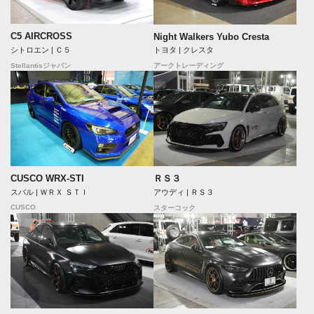
C5 AIRCROSS
Night Walkers Yubo Cresta
シトロエン | Ｃ５
トヨタ | クレスタ
Stellantisジャパン
アークトレーディング
CUSCO WRX-STI
ＲＳ３
スバル | ＷＲＸ ＳＴＩ
アウディ | ＲＳ３
CUSCO
スターコック