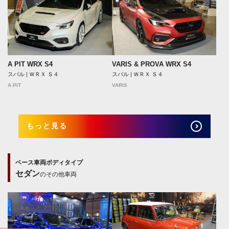
A PIT WRX S4
VARIS & PROVA WRX S4
スバル | ＷＲＸ Ｓ４
スバル | ＷＲＸ Ｓ４
A PIT
VARIS
もっと見る
ベース車両ボディタイプ
セダン
のその他車両