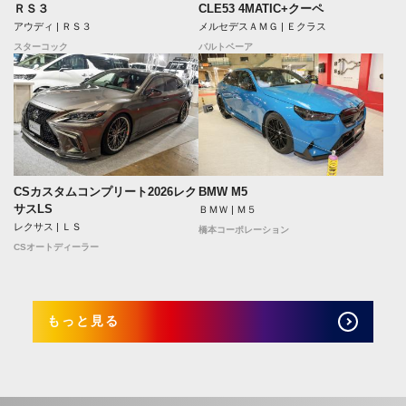
ＲＳ３
CLE53 4MATIC+クーペ
アウディ | ＲＳ３
メルセデスＡＭＧ | Ｅクラス
スターコック
バルトベーア
CSカスタムコンプリート2026レク
BMW M5
サスLS
ＢＭＷ | Ｍ５
レクサス | ＬＳ
橋本コーポレーション
CSオートディーラー
もっと見る