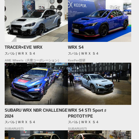
TRACER×EVE WRX
WRX S4
スバル | ＷＲＸ Ｓ４
スバル | ＷＲＸ Ｓ４
AME Wheels（共豊コーポレーション）
KeePer技研
SUBARU WRX NBR CHALLENGE
WRX S4 STI Sport ♯
2024
PROTOTYPE
スバル | ＷＲＸ Ｓ４
スバル | ＷＲＸ Ｓ４
SUBARU/STI
SUBARU/STI