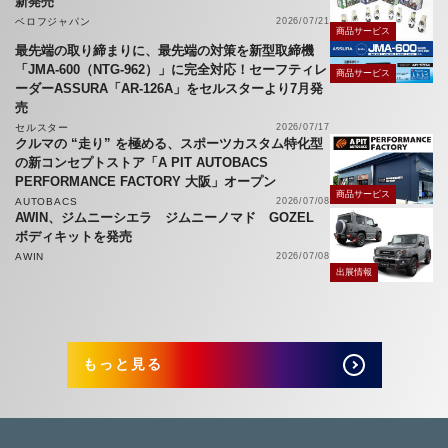
新発売
ベロフジャパン
2026/07/21
商品サービス
最先端の取り締まりに、最先端の対策を新型取締機
「JMA-600（NTG-962）」に完全対応！セーフティレ
商品サービス
ーダーASSURA「AR-126A」をセルスターより7月発
売
セルスター
2026/07/17
クルマの “走り” を極める、スポーツカスタム特化型
の新コンセプトストア「A PIT AUTOBACS
PERFORMANCE FACTORY 大阪」オープン
商品サービス
AUTOBACS
2026/07/08
AWIN、ジムニーシエラ ジムニーノマド GOZEL
ボディキットを発売
AWIN
2026/07/08
出展情報
もっと見る