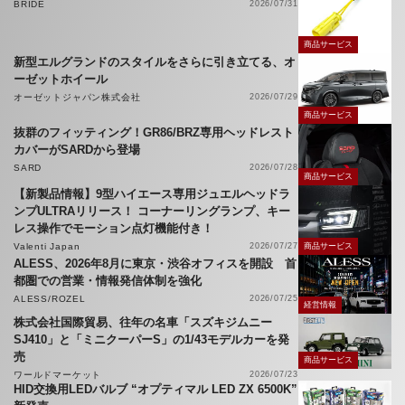
BRIDE
2026/07/31
商品サービス
新型エルグランドのスタイルをさらに引き立てる、オ
ーゼットホイール
オーゼットジャパン株式会社
2026/07/29
商品サービス
抜群のフィッティング！GR86/BRZ専用ヘッドレスト
カバーがSARDから登場
SARD
2026/07/28
商品サービス
【新製品情報】9型ハイエース専用ジュエルヘッドラ
ンプULTRAリリース！ コーナーリングランプ、キー
レス操作でモーション点灯機能付き！
Valenti Japan
2026/07/27
商品サービス
ALESS、2026年8月に東京・渋谷オフィスを開設 首
都圏での営業・情報発信体制を強化
ALESS/ROZEL
2026/07/25
経営情報
株式会社国際貿易、往年の名車「スズキジムニー
SJ410」と「ミニクーパーS」の1/43モデルカーを発
売
商品サービス
ワールドマーケット
2026/07/23
HID交換用LEDバルブ “オプティマル LED ZX 6500K”