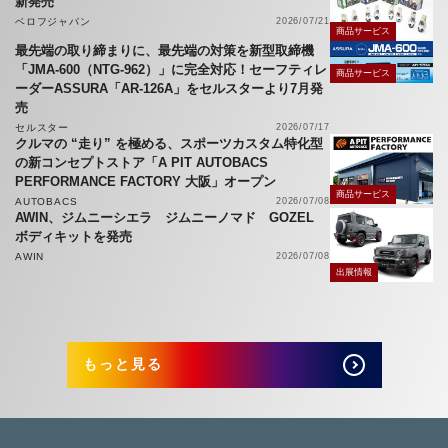
新発売
ベロフジャパン
2026/07/21
商品サービス
最先端の取り締まりに、最先端の対策を新型取締機
「JMA-600（NTG-962）」に完全対応！セーフティレ
商品サービス
ーダーASSURA「AR-126A」をセルスターより7月発
売
セルスター
2026/07/17
クルマの “走り” を極める、スポーツカスタム特化型
の新コンセプトストア「A PIT AUTOBACS
PERFORMANCE FACTORY 大阪」オープン
商品サービス
AUTOBACS
2026/07/08
AWIN、ジムニーシエラ ジムニーノマド GOZEL
ボディキットを発売
AWIN
2026/07/08
出展情報
もっと見る