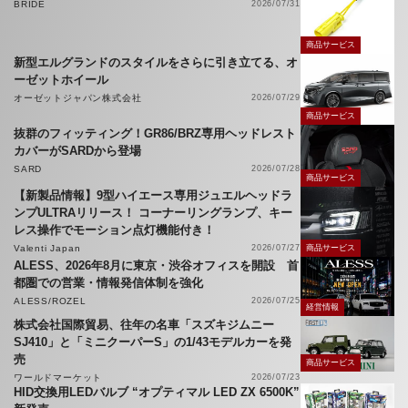
BRIDE
2026/07/31
商品サービス
新型エルグランドのスタイルをさらに引き立てる、オ
ーゼットホイール
オーゼットジャパン株式会社
2026/07/29
商品サービス
抜群のフィッティング！GR86/BRZ専用ヘッドレスト
カバーがSARDから登場
SARD
2026/07/28
商品サービス
【新製品情報】9型ハイエース専用ジュエルヘッドラ
ンプULTRAリリース！ コーナーリングランプ、キー
レス操作でモーション点灯機能付き！
Valenti Japan
2026/07/27
商品サービス
ALESS、2026年8月に東京・渋谷オフィスを開設 首
都圏での営業・情報発信体制を強化
ALESS/ROZEL
2026/07/25
経営情報
株式会社国際貿易、往年の名車「スズキジムニー
SJ410」と「ミニクーパーS」の1/43モデルカーを発
売
商品サービス
ワールドマーケット
2026/07/23
HID交換用LEDバルブ “オプティマル LED ZX 6500K”