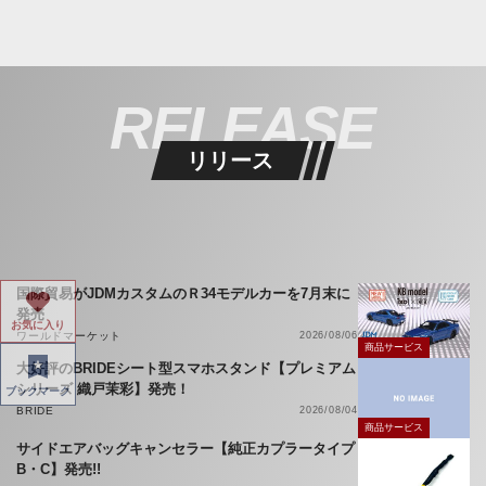
RELEASE
リリース
国際貿易がJDMカスタムのＲ34モデルカーを7月末に
発売
お気に入り
ワールドマーケット
2026/08/06
商品サービス
大好評のBRIDEシート型スマホスタンド【プレミアム
シリーズ 織戸茉彩】発売！
ブックマーク
BRIDE
2026/08/04
商品サービス
サイドエアバッグキャンセラー【純正カプラータイプ
B・C】発売!!