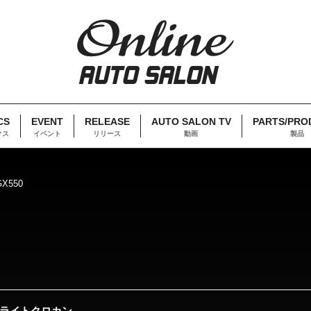
CS
EVENT
RELEASE
AUTO SALON TV
PARTS/PRO
クス
イベント
リリース
動画
製品
GX550
・ライトクロカン