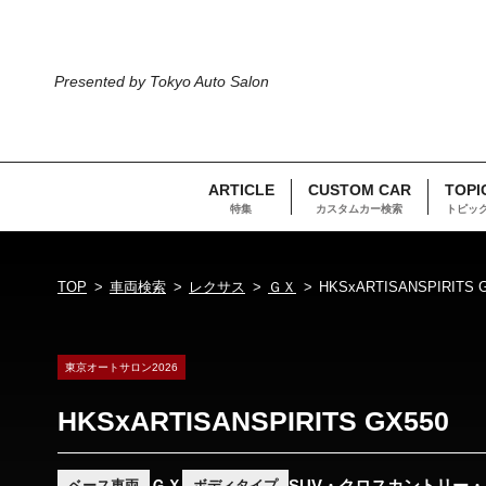
Presented by Tokyo Auto Salon
ARTICLE
CUSTOM CAR
TOPI
特集
カスタムカー検索
トピッ
TOP
車両検索
レクサス
ＧＸ
HKSxARTISANSPIRITS 
東京オートサロン2026
HKSxARTISANSPIRITS GX550
ＧＸ
SUV・クロスカントリー
ベース車両
ボディタイプ