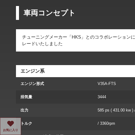
車両コンセプト
チューニングメーカー「HKS」とのコラボレーション
レードいたしました
エンジン系
エンジン形式
V35A-FTS
排気量
3444
出力
585 ps ( 431.00 kw )
トルク
/ 3360rpm
お気に入り