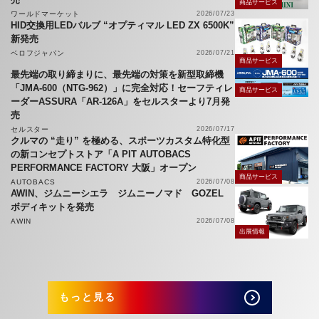
商品サービス
ワールドマーケット
2026/07/23
HID交換用LEDバルブ “オプティマル LED ZX 6500K”
新発売
ベロフジャパン
2026/07/21
商品サービス
最先端の取り締まりに、最先端の対策を新型取締機
「JMA-600（NTG-962）」に完全対応！セーフティレ
商品サービス
ーダーASSURA「AR-126A」をセルスターより7月発
売
セルスター
2026/07/17
クルマの “走り” を極める、スポーツカスタム特化型
の新コンセプトストア「A PIT AUTOBACS
PERFORMANCE FACTORY 大阪」オープン
商品サービス
AUTOBACS
2026/07/08
AWIN、ジムニーシエラ ジムニーノマド GOZEL
ボディキットを発売
AWIN
2026/07/08
出展情報
もっと見る