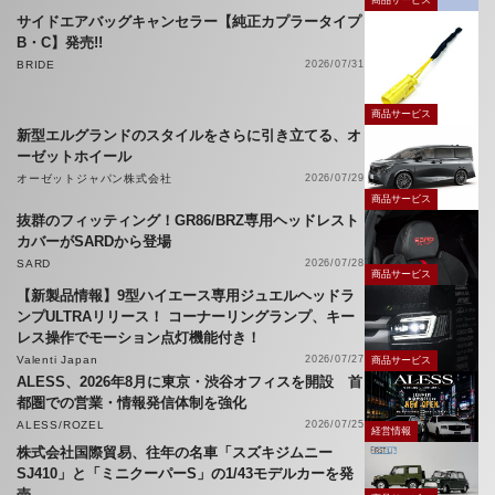
サイドエアバッグキャンセラー【純正カプラータイプ
B・C】発売!!
BRIDE
2026/07/31
商品サービス
新型エルグランドのスタイルをさらに引き立てる、オ
ーゼットホイール
オーゼットジャパン株式会社
2026/07/29
商品サービス
抜群のフィッティング！GR86/BRZ専用ヘッドレスト
カバーがSARDから登場
SARD
2026/07/28
商品サービス
【新製品情報】9型ハイエース専用ジュエルヘッドラ
ンプULTRAリリース！ コーナーリングランプ、キー
レス操作でモーション点灯機能付き！
Valenti Japan
2026/07/27
商品サービス
ALESS、2026年8月に東京・渋谷オフィスを開設 首
都圏での営業・情報発信体制を強化
ALESS/ROZEL
2026/07/25
経営情報
株式会社国際貿易、往年の名車「スズキジムニー
SJ410」と「ミニクーパーS」の1/43モデルカーを発
売