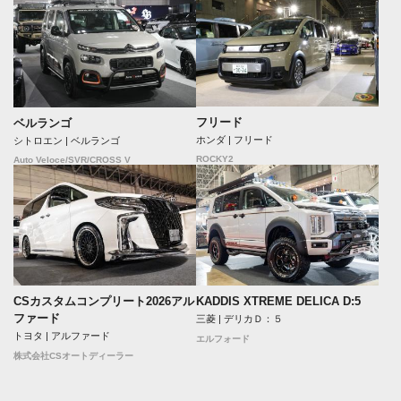
フリード
ベルランゴ
ホンダ | フリード
シトロエン | ベルランゴ
ROCKY2
Auto Veloce/SVR/CROSS V
CSカスタムコンプリート2026アル
KADDIS XTREME DELICA D:5
ファード
三菱 | デリカＤ：５
トヨタ | アルファード
エルフォード
株式会社CSオートディーラー