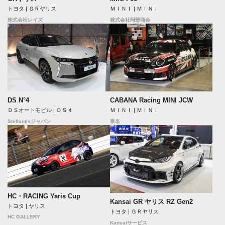
トヨタ | ＧＲヤリス
ＭＩＮＩ | ＭＩＮＩ
株式会社レイズ
株式会社阿部商会
DS N°4
CABANA Racing MINI JCW
ＤＳオートモビル | ＤＳ４
ＭＩＮＩ | ＭＩＮＩ
Stellantisジャパン
東名
HC・RACING Yaris Cup
Kansai GR ヤリス RZ Gen2
トヨタ | ヤリス
トヨタ | ＧＲヤリス
HC GALLERY
Kansaiサービス