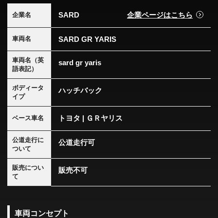
SARD
企業ページはこちら
企業名
SARD GR YARIS
車両名
車両名（英
sard gr yaris
語表記）
ボディータ
ハッチバック
イプ
トヨタ | ＧＲヤリス
ベース車名
公道走行に
公道走行可
ついて
販売につい
販売不可
て
車両コンセプト