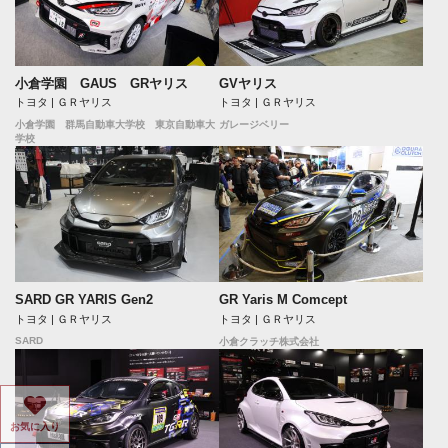
小倉学園 GAUS GRヤリス
GVヤリス
トヨタ | ＧＲヤリス
トヨタ | ＧＲヤリス
小倉学園 群馬自動車大学校 東京自動車大
ガレージベリー
学校
SARD GR YARIS Gen2
GR Yaris M Comcept
トヨタ | ＧＲヤリス
トヨタ | ＧＲヤリス
SARD
小倉クラッチ株式会社
お気に入り