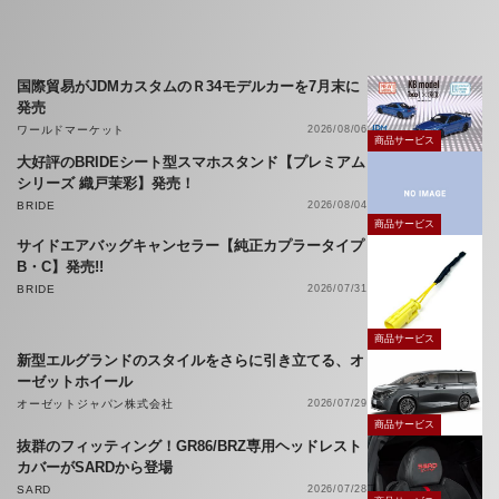
国際貿易がJDMカスタムのＲ34モデルカーを7月末に
発売
ワールドマーケット
2026/08/06
商品サービス
大好評のBRIDEシート型スマホスタンド【プレミアム
シリーズ 織戸茉彩】発売！
BRIDE
2026/08/04
商品サービス
サイドエアバッグキャンセラー【純正カプラータイプ
B・C】発売!!
BRIDE
2026/07/31
商品サービス
新型エルグランドのスタイルをさらに引き立てる、オ
ーゼットホイール
オーゼットジャパン株式会社
2026/07/29
商品サービス
抜群のフィッティング！GR86/BRZ専用ヘッドレスト
カバーがSARDから登場
SARD
2026/07/28