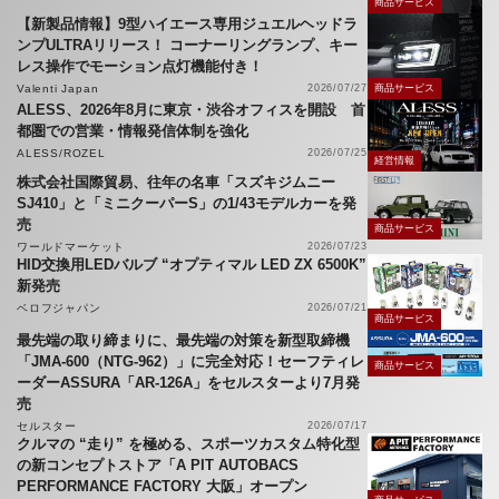
商品サービス
【新製品情報】9型ハイエース専用ジュエルヘッドラ
ンプULTRAリリース！ コーナーリングランプ、キー
レス操作でモーション点灯機能付き！
Valenti Japan
2026/07/27
商品サービス
ALESS、2026年8月に東京・渋谷オフィスを開設 首
都圏での営業・情報発信体制を強化
ALESS/ROZEL
2026/07/25
経営情報
株式会社国際貿易、往年の名車「スズキジムニー
SJ410」と「ミニクーパーS」の1/43モデルカーを発
売
商品サービス
ワールドマーケット
2026/07/23
HID交換用LEDバルブ “オプティマル LED ZX 6500K”
新発売
ベロフジャパン
2026/07/21
商品サービス
最先端の取り締まりに、最先端の対策を新型取締機
「JMA-600（NTG-962）」に完全対応！セーフティレ
商品サービス
ーダーASSURA「AR-126A」をセルスターより7月発
売
セルスター
2026/07/17
クルマの “走り” を極める、スポーツカスタム特化型
の新コンセプトストア「A PIT AUTOBACS
PERFORMANCE FACTORY 大阪」オープン