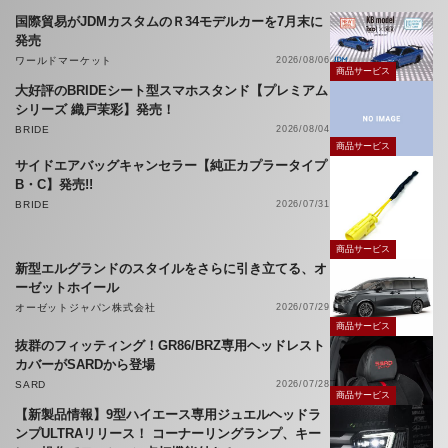
国際貿易がJDMカスタムのＲ34モデルカーを7月末に
発売
ワールドマーケット
2026/08/06
商品サービス
大好評のBRIDEシート型スマホスタンド【プレミアム
シリーズ 織戸茉彩】発売！
BRIDE
2026/08/04
商品サービス
サイドエアバッグキャンセラー【純正カプラータイプ
B・C】発売!!
BRIDE
2026/07/31
商品サービス
新型エルグランドのスタイルをさらに引き立てる、オ
ーゼットホイール
オーゼットジャパン株式会社
2026/07/29
商品サービス
抜群のフィッティング！GR86/BRZ専用ヘッドレスト
カバーがSARDから登場
SARD
2026/07/28
商品サービス
【新製品情報】9型ハイエース専用ジュエルヘッドラ
ンプULTRAリリース！ コーナーリングランプ、キー