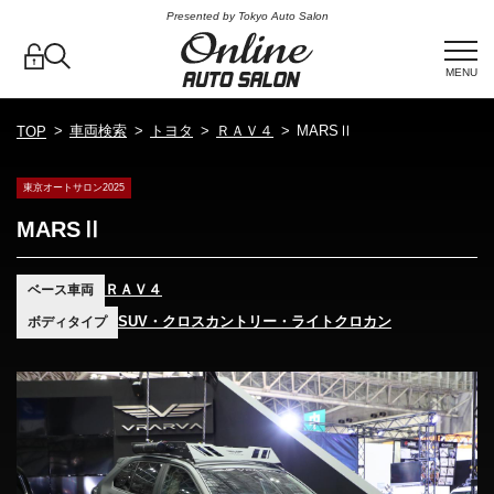
Presented by Tokyo Auto Salon
MENU
車両検索
トヨタ
ＲＡＶ４
MARSⅡ
TOP
東京オートサロン2025
MARSⅡ
ＲＡＶ４
ベース車両
SUV・クロスカントリー・ライトクロカン
ボディタイプ