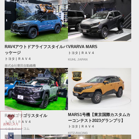
RAV4アウトドアライフスタイルパ
VRARVA MARS
ッケージ
トヨタ | ＲＡＶ４
トヨタ | ＲＡＶ４
KUHL JAPAN
株式会社豊田自動織機
MARS1号機【東京国際カスタムカ
RAV4ゴリゴリスタイル
ーコンテスト2023グランプリ】
トヨタ | ＲＡＶ４
お気に入り
トヨタ | ＲＡＶ４
くるまドットコム
KITZ-RACING