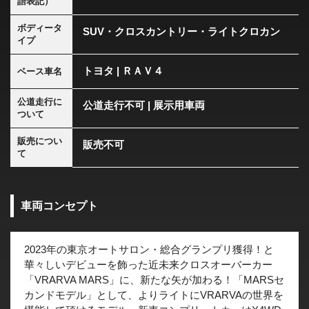
語表記）
ボディータ
SUV・クロスカントリー・ライトクロカン
イプ
トヨタ | ＲＡＶ４
ベース車名
公道走行に
公道走行不可 | 展示用車両
ついて
販売につい
販売不可
て
車両コンセプト
2023年の東京オートサロン・総合グランプリ獲得！と
華々しいデビューを飾った近未来クロスオーバーカー
「VRARVA MARS」に、新たな矢が加わる！「MARSセ
カンドモデル」として、よりライトにVRARVAの世界を