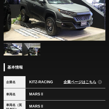
基本情報
KITZ-RACING
企業ページはこちら
企業名
MARSⅡ
車両名
車両名（英
MARSⅡ