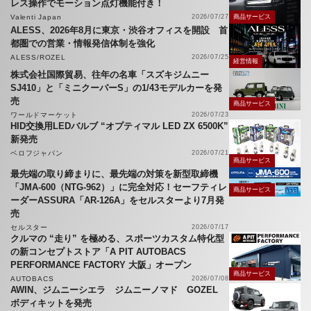
レス操作でモーション点灯機能付き！
Valenti Japan
2026/07/27
商品サービス
ALESS、2026年8月に東京・渋谷オフィスを開設 首
都圏での営業・情報発信体制を強化
ALESS/ROZEL
2026/07/25
経営情報
株式会社国際貿易、往年の名車「スズキジムニー
SJ410」と「ミニクーパーS」の1/43モデルカーを発
売
商品サービス
ワールドマーケット
2026/07/23
HID交換用LEDバルブ “オプティマル LED ZX 6500K”
新発売
ベロフジャパン
2026/07/21
商品サービス
最先端の取り締まりに、最先端の対策を新型取締機
「JMA-600（NTG-962）」に完全対応！セーフティレ
商品サービス
ーダーASSURA「AR-126A」をセルスターより7月発
売
セルスター
2026/07/17
クルマの “走り” を極める、スポーツカスタム特化型
の新コンセプトストア「A PIT AUTOBACS
PERFORMANCE FACTORY 大阪」オープン
商品サービス
AUTOBACS
2026/07/08
AWIN、ジムニーシエラ ジムニーノマド GOZEL
ボディキットを発売