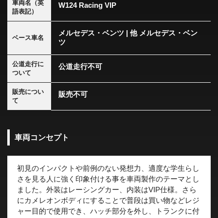
車両名（英
W124 Racing VIP
語表記）
メルセデス・ベンツ | 他 メルセデス・ベン
ベース車名
ツ
公道走行に
公道走行不可
ついて
販売につい
販売不可
て
車両コンセプト
初見のインパクトや前例のない発想力、適度な学生らし
さを見る人に強く印象付ける事を車両製作のテーマとし
ました。外装はレーシングカー、内装はVIP仕様。さら
にカメレオンボディにすることで普段は買い物などレジ
ャー目的で使用でき、ハッチ部分を外し、トランクに付