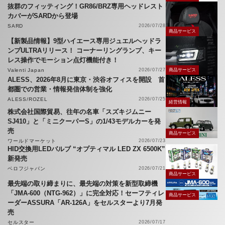
抜群のフィッティング！GR86/BRZ専用ヘッドレスト
カバーがSARDから登場
SARD
2026/07/28
商品サービス
【新製品情報】9型ハイエース専用ジュエルヘッドラ
ンプULTRAリリース！ コーナーリングランプ、キー
レス操作でモーション点灯機能付き！
Valenti Japan
2026/07/27
商品サービス
ALESS、2026年8月に東京・渋谷オフィスを開設 首
都圏での営業・情報発信体制を強化
ALESS/ROZEL
2026/07/25
経営情報
株式会社国際貿易、往年の名車「スズキジムニー
SJ410」と「ミニクーパーS」の1/43モデルカーを発
売
商品サービス
ワールドマーケット
2026/07/23
HID交換用LEDバルブ “オプティマル LED ZX 6500K”
新発売
ベロフジャパン
2026/07/21
商品サービス
最先端の取り締まりに、最先端の対策を新型取締機
「JMA-600（NTG-962）」に完全対応！セーフティレ
商品サービス
ーダーASSURA「AR-126A」をセルスターより7月発
売
セルスター
2026/07/17