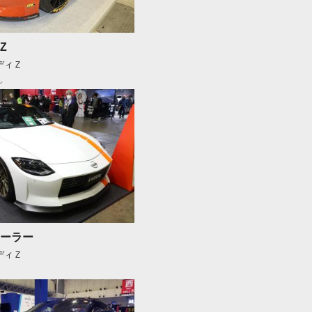
Z
ディＺ
ン
ーラー
ディＺ