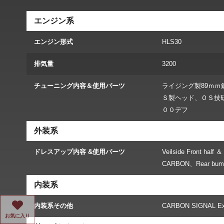
エンジン系
エンジン形式
HLS30
排気量
3200
チューニング内容＆使用パーツ
ライジング製89ｍ
Ｓ製ヘッド、ＯＳ技
００デフ
外装系
ドレスアップ内容 &使用パーツ
Veilside Front ha
CARBON、Rear bum
内装系
内装系その他
CARBON SIGNAL Exe
お気に入り