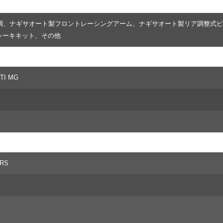
調、ナギサオート製フロントレーシングアーム、ナギサオート製リア調整式ピ
T ブレーキキット、その他
I MG
1RS