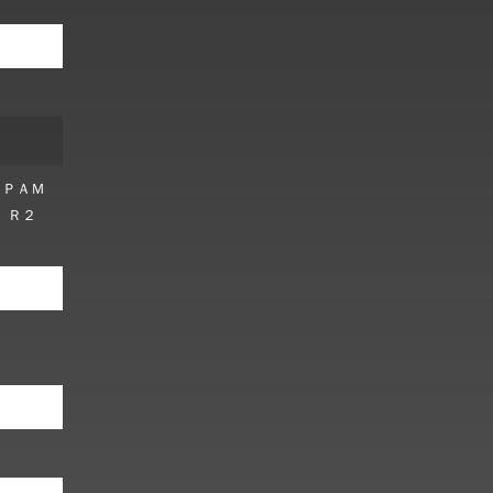
、ＰＡＭ
、Ｒ２