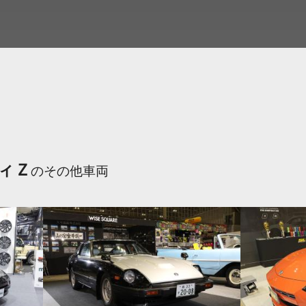
ィＺ
のその他車両