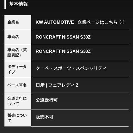
基本情報
KW AUTOMOTIVE
企業ページはこちら
企業名
RONCRAFT NISSAN S30Z
車両名
車両名（英
RONCRAFT NISSAN S30Z
語表記）
ボディータ
クーペ・スポーツ・スペシャリティ
イプ
日産 | フェアレディＺ
ベース車名
公道走行に
公道走行可
ついて
販売につい
販売不可
て