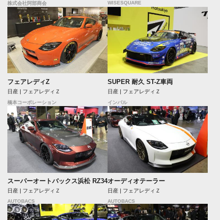
WISESQUARE
株式会社阿部商会
フェアレディZ
SUPER 耐久 ST-Z車両
日産 | フェアレディＺ
日産 | フェアレディＺ
橋本コーポレーション
インパル
スーパーオートバックス浜松 RZ34
オーディオテーラー
日産 | フェアレディＺ
日産 | フェアレディＺ
AUTOBACS
AUTOBACS