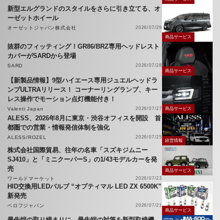
新型エルグランドのスタイルをさらに引き立てる、オ
ーゼットホイール
オーゼットジャパン株式会社
2026/07/29
商品サービス
抜群のフィッティング！GR86/BRZ専用ヘッドレスト
カバーがSARDから登場
SARD
2026/07/28
商品サービス
【新製品情報】9型ハイエース専用ジュエルヘッドラ
ンプULTRAリリース！ コーナーリングランプ、キー
レス操作でモーション点灯機能付き！
Valenti Japan
2026/07/27
商品サービス
ALESS、2026年8月に東京・渋谷オフィスを開設 首
都圏での営業・情報発信体制を強化
ALESS/ROZEL
2026/07/25
経営情報
株式会社国際貿易、往年の名車「スズキジムニー
SJ410」と「ミニクーパーS」の1/43モデルカーを発
売
商品サービス
ワールドマーケット
2026/07/23
HID交換用LEDバルブ “オプティマル LED ZX 6500K”
新発売
ベロフジャパン
2026/07/21
商品サービス
最先端の取り締まりに、最先端の対策を新型取締機