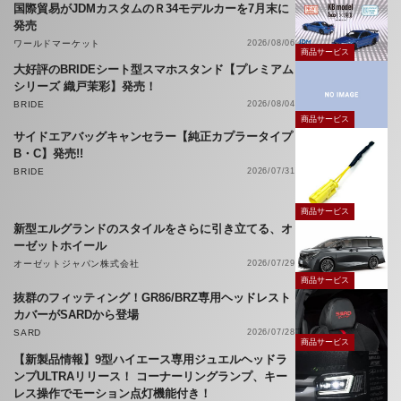
国際貿易がJDMカスタムのＲ34モデルカーを7月末に
発売
ワールドマーケット
2026/08/06
商品サービス
大好評のBRIDEシート型スマホスタンド【プレミアム
シリーズ 織戸茉彩】発売！
BRIDE
2026/08/04
商品サービス
サイドエアバッグキャンセラー【純正カプラータイプ
B・C】発売!!
BRIDE
2026/07/31
商品サービス
新型エルグランドのスタイルをさらに引き立てる、オ
ーゼットホイール
オーゼットジャパン株式会社
2026/07/29
商品サービス
抜群のフィッティング！GR86/BRZ専用ヘッドレスト
カバーがSARDから登場
SARD
2026/07/28
商品サービス
【新製品情報】9型ハイエース専用ジュエルヘッドラ
ンプULTRAリリース！ コーナーリングランプ、キー
レス操作でモーション点灯機能付き！