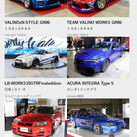
VALINOxN-STYLE GR86
TEAM VALINO WORKS GR86
トヨタ | ＧＲ８６
トヨタ | ＧＲ８６
VALINO TIRES
VALINO TIRES
LB-WORKS35GTRFinaledition
ACURA INTEGRA Type S
日産 | ＧＴ−Ｒ
ホンダ | インテグラ
エルビーホールディングス
Honda/無限