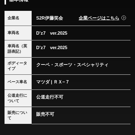
S2R伊藤笑会
企業ページはこちら
企業名
D'z7 ver.2025
車両名
車両名（英
D'z7 ver.2025
語表記）
ボディータ
クーペ・スポーツ・スペシャリティ
イプ
マツダ | ＲＸ−７
ベース車名
公道走行に
公道走行不可
ついて
販売につい
販売不可
て