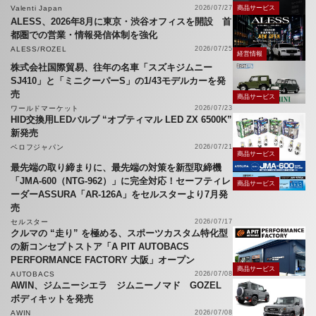
Valenti Japan
2026/07/27
商品サービス
ALESS、2026年8月に東京・渋谷オフィスを開設 首
都圏での営業・情報発信体制を強化
ALESS/ROZEL
2026/07/25
経営情報
株式会社国際貿易、往年の名車「スズキジムニー
SJ410」と「ミニクーパーS」の1/43モデルカーを発
売
商品サービス
ワールドマーケット
2026/07/23
HID交換用LEDバルブ “オプティマル LED ZX 6500K”
新発売
ベロフジャパン
2026/07/21
商品サービス
最先端の取り締まりに、最先端の対策を新型取締機
「JMA-600（NTG-962）」に完全対応！セーフティレ
商品サービス
ーダーASSURA「AR-126A」をセルスターより7月発
売
セルスター
2026/07/17
クルマの “走り” を極める、スポーツカスタム特化型
の新コンセプトストア「A PIT AUTOBACS
PERFORMANCE FACTORY 大阪」オープン
商品サービス
AUTOBACS
2026/07/08
AWIN、ジムニーシエラ ジムニーノマド GOZEL
ボディキットを発売
AWIN
2026/07/08