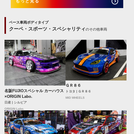
もっと見る
ベース車両ボディタイプ
クーペ・スポーツ・スペシャリティ
のその他車両
ＧＲ８６
名阪FUJIOスペシャル カーハウス
トヨタ | ＧＲ８６
×ORIGIN Labo.
MID WHEELS
日産 | シルビア
ORIGIN Labo.