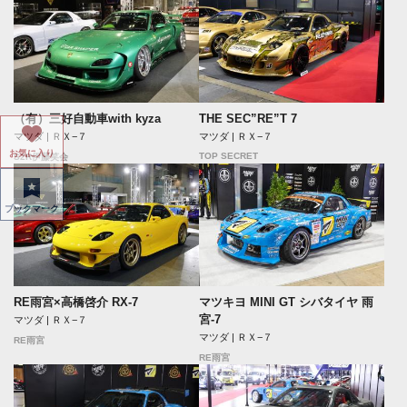
（有）三好自動車with kyza
THE SEC”RE”T 7
マツダ | ＲＸ−７
マツダ | ＲＸ−７
お気に入り
TOP SECRET
S2R伊藤笑会
ブックマーク
RE雨宮×高橋啓介 RX-7
マツキヨ MINI GT シバタイヤ 雨
宮-7
マツダ | ＲＸ−７
マツダ | ＲＸ−７
RE雨宮
RE雨宮