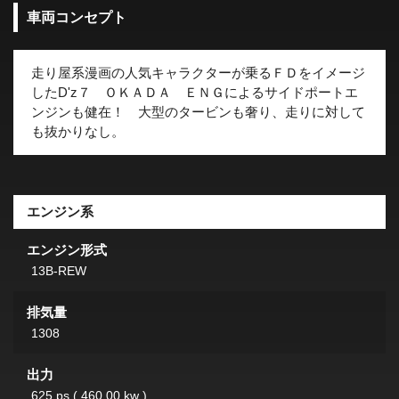
車両コンセプト
走り屋系漫画の人気キャラクターが乗るＦＤをイメージ
したD'z７ ＯＫＡＤＡ ＥＮＧによるサイドポートエ
ンジンも健在！ 大型のタービンも奢り、走りに対して
も抜かりなし。
エンジン系
エンジン形式
13B-REW
排気量
1308
出力
625 ps ( 460.00 kw )