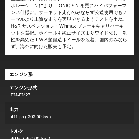
ボレーションにより、IONIQ５N を更にハイパフォーマ
ンス仕様に。サーキット走行のみならず公道使用でもノ
ーマルより上質な走りを実現できるようテストを重ね、
H&R サスペンション・Winmax ブレーキキャリパーキ
ットを選択。ホイールも純正サイズよりワイド化し、剛
性を高めたＴＷＳ製鍛造ホイールを装着。国内のみなら
ず、海外に向けた販売も予定。
エンジン系
エンジン形式
EM-EM27
出力
411 ps ( 303.00 kw )
トルク
40 kg ( 400.00 Nm )