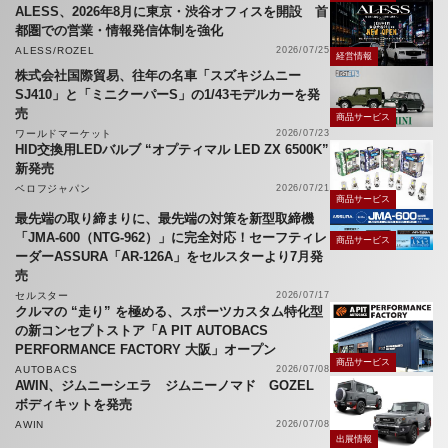
ALESS、2026年8月に東京・渋谷オフィスを開設 首
都圏での営業・情報発信体制を強化
ALESS/ROZEL
2026/07/25
経営情報
株式会社国際貿易、往年の名車「スズキジムニー
SJ410」と「ミニクーパーS」の1/43モデルカーを発
売
商品サービス
ワールドマーケット
2026/07/23
HID交換用LEDバルブ “オプティマル LED ZX 6500K”
新発売
ベロフジャパン
2026/07/21
商品サービス
最先端の取り締まりに、最先端の対策を新型取締機
「JMA-600（NTG-962）」に完全対応！セーフティレ
商品サービス
ーダーASSURA「AR-126A」をセルスターより7月発
売
セルスター
2026/07/17
クルマの “走り” を極める、スポーツカスタム特化型
の新コンセプトストア「A PIT AUTOBACS
PERFORMANCE FACTORY 大阪」オープン
商品サービス
AUTOBACS
2026/07/08
AWIN、ジムニーシエラ ジムニーノマド GOZEL
ボディキットを発売
AWIN
2026/07/08
出展情報