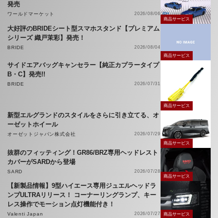
発売
ワールドマーケット
2026/08/06
商品サービス
大好評のBRIDEシート型スマホスタンド【プレミアム
シリーズ 織戸茉彩】発売！
BRIDE
2026/08/04
商品サービス
サイドエアバッグキャンセラー【純正カプラータイプ
B・C】発売!!
BRIDE
2026/07/31
商品サービス
新型エルグランドのスタイルをさらに引き立てる、オ
ーゼットホイール
オーゼットジャパン株式会社
2026/07/29
商品サービス
抜群のフィッティング！GR86/BRZ専用ヘッドレスト
カバーがSARDから登場
SARD
2026/07/28
商品サービス
【新製品情報】9型ハイエース専用ジュエルヘッドラ
ンプULTRAリリース！ コーナーリングランプ、キー
レス操作でモーション点灯機能付き！
Valenti Japan
2026/07/27
商品サービス