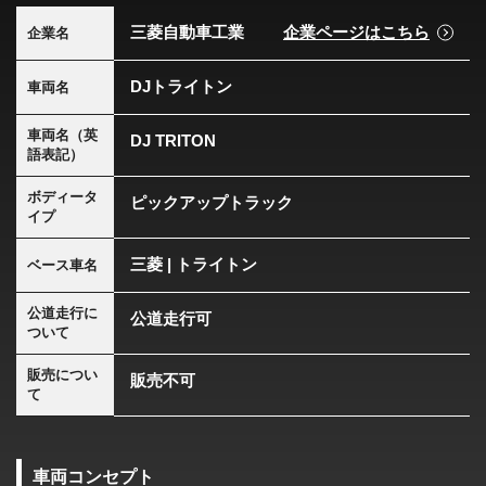
三菱自動車工業
企業ページはこちら
企業名
DJトライトン
車両名
車両名（英
DJ TRITON
語表記）
ボディータ
ピックアップトラック
イプ
三菱 | トライトン
ベース車名
公道走行に
公道走行可
ついて
販売につい
販売不可
て
車両コンセプト