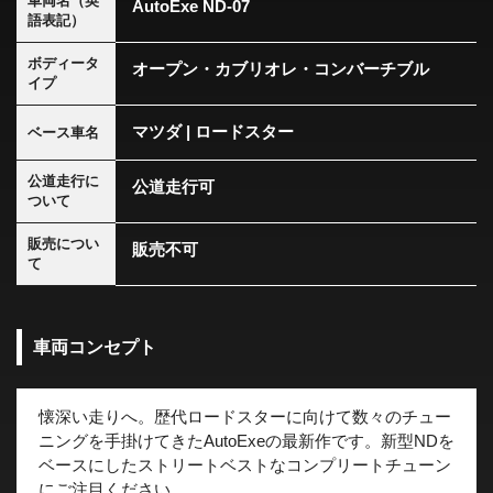
車両名（英
AutoExe ND-07
語表記）
ボディータ
オープン・カブリオレ・コンバーチブル
イプ
マツダ | ロードスター
ベース車名
公道走行に
公道走行可
ついて
販売につい
販売不可
て
車両コンセプト
懐深い走りへ。歴代ロードスターに向けて数々のチュー
ニングを手掛けてきたAutoExeの最新作です。新型NDを
ベースにしたストリートベストなコンプリートチューン
にご注目ください。