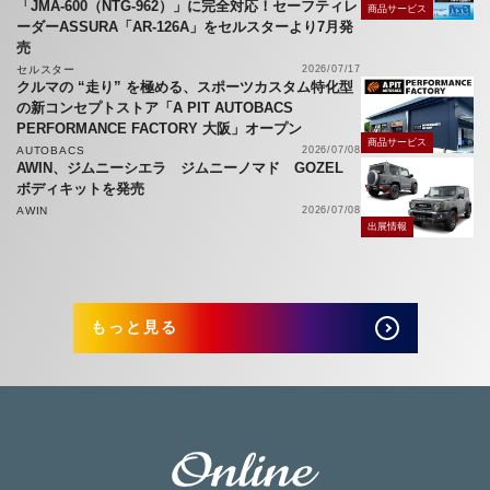
「JMA-600（NTG-962）」に完全対応！セーフティレ
商品サービス
ーダーASSURA「AR-126A」をセルスターより7月発
売
セルスター
2026/07/17
クルマの “走り” を極める、スポーツカスタム特化型
の新コンセプトストア「A PIT AUTOBACS
PERFORMANCE FACTORY 大阪」オープン
商品サービス
AUTOBACS
2026/07/08
AWIN、ジムニーシエラ ジムニーノマド GOZEL
ボディキットを発売
AWIN
2026/07/08
出展情報
もっと見る