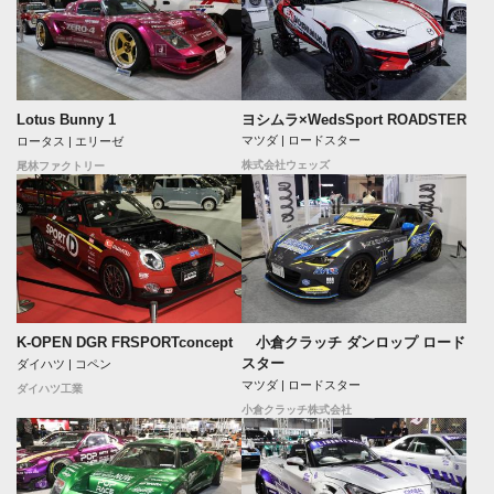
ヨシムラ×WedsSport ROADSTER
Lotus Bunny 1
マツダ | ロードスター
ロータス | エリーゼ
株式会社ウェッズ
尾林ファクトリー
K-OPEN DGR FRSPORTconcept
小倉クラッチ ダンロップ ロード
スター
ダイハツ | コペン
マツダ | ロードスター
ダイハツ工業
小倉クラッチ株式会社