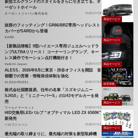
新型エルグランドのスタイルをさらに引き立てる、オ
ーゼットホイール
オーゼットジャパン株式会社
2026/07/29
商品サービス
抜群のフィッティング！GR86/BRZ専用ヘッドレスト
カバーがSARDから登場
SARD
2026/07/28
商品サービス
【新製品情報】9型ハイエース専用ジュエルヘッドラ
ンプULTRAリリース！ コーナーリングランプ、キー
レス操作でモーション点灯機能付き！
Valenti Japan
2026/07/27
商品サービス
ALESS、2026年8月に東京・渋谷オフィスを開設 首
都圏での営業・情報発信体制を強化
ALESS/ROZEL
2026/07/25
経営情報
株式会社国際貿易、往年の名車「スズキジムニー
SJ410」と「ミニクーパーS」の1/43モデルカーを発
売
商品サービス
ワールドマーケット
2026/07/23
HID交換用LEDバルブ “オプティマル LED ZX 6500K”
新発売
ベロフジャパン
2026/07/21
商品サービス
最先端の取り締まりに、最先端の対策を新型取締機