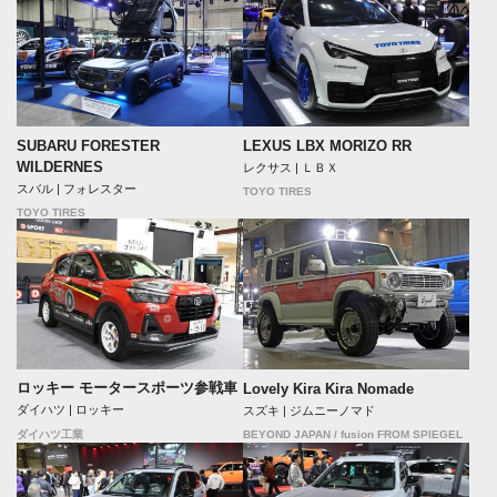
SUBARU FORESTER
LEXUS LBX MORIZO RR
WILDERNES
レクサス | ＬＢＸ
スバル | フォレスター
TOYO TIRES
TOYO TIRES
ロッキー モータースポーツ参戦車
Lovely Kira Kira Nomade
ダイハツ | ロッキー
スズキ | ジムニーノマド
BEYOND JAPAN / fusion FROM SPIEGEL
ダイハツ工業