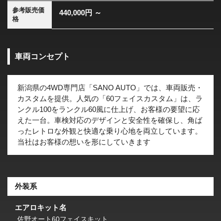
参考販売価
440,000円 ～
格
車両コンセプト
新潟県の4WD専門店「SANO AUTO」では、車両販売・
カスタムを提供。人気の「60フェイスカスタム」は、ラ
ンクル100をランクル60風に仕上げ、お客様の要望に応
えた一台。車検対応のデザインと安全性を確保し、角ば
ったレトロな外観と快適な乗り心地を両立しています。
当社はお客様の想いを形にしていきます
外装系
エアロキット名
佐野オート60フェイスキット