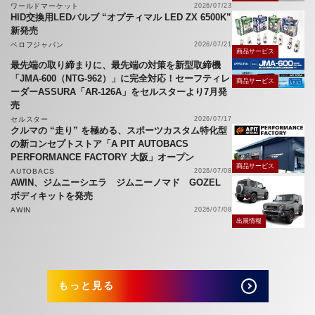
ワールドマーケット
2026/07/23
HID交換用LEDバルブ “オプティマル LED ZX 6500K”
新発売
ベロフジャパン
2026/07/21
商品サービス
最先端の取り締まりに、最先端の対策を新型取締機
「JMA-600（NTG-962）」に完全対応！セーフティレ
商品サービス
ーダーASSURA「AR-126A」をセルスターより7月発
売
セルスター
2026/07/17
クルマの “走り” を極める、スポーツカスタム特化型
の新コンセプトストア「A PIT AUTOBACS
PERFORMANCE FACTORY 大阪」オープン
商品サービス
AUTOBACS
2026/07/08
AWIN、ジムニーシエラ ジムニーノマド GOZEL
ボディキットを発売
AWIN
2026/07/08
出展情報
もっと見る