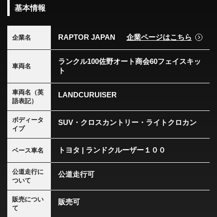
基本情報
RAPTOR JAPAN
企業ページはこちら
企業名
ランクル100佐野オート商会60フェイスキッ
車両名
ト
車両名（英
LANDCURUISER
語表記）
ボディータ
SUV・クロスカントリー・ライトクロカン
イプ
トヨタ | ランドクルーザー１００
ベース車名
公道走行に
公道走行可
ついて
販売につい
販売可
て