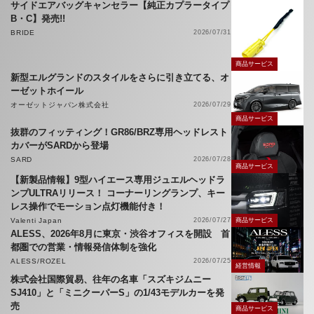
サイドエアバッグキャンセラー【純正カプラータイプ
B・C】発売!!
BRIDE
2026/07/31
商品サービス
新型エルグランドのスタイルをさらに引き立てる、オ
ーゼットホイール
オーゼットジャパン株式会社
2026/07/29
商品サービス
抜群のフィッティング！GR86/BRZ専用ヘッドレスト
カバーがSARDから登場
SARD
2026/07/28
商品サービス
【新製品情報】9型ハイエース専用ジュエルヘッドラ
ンプULTRAリリース！ コーナーリングランプ、キー
レス操作でモーション点灯機能付き！
Valenti Japan
2026/07/27
商品サービス
ALESS、2026年8月に東京・渋谷オフィスを開設 首
都圏での営業・情報発信体制を強化
ALESS/ROZEL
2026/07/25
経営情報
株式会社国際貿易、往年の名車「スズキジムニー
SJ410」と「ミニクーパーS」の1/43モデルカーを発
売
商品サービス