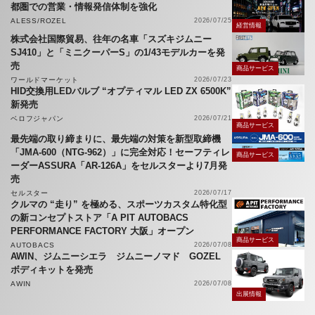
都圏での営業・情報発信体制を強化
ALESS/ROZEL
2026/07/25
経営情報
株式会社国際貿易、往年の名車「スズキジムニー
SJ410」と「ミニクーパーS」の1/43モデルカーを発
売
商品サービス
ワールドマーケット
2026/07/23
HID交換用LEDバルブ “オプティマル LED ZX 6500K”
新発売
ベロフジャパン
2026/07/21
商品サービス
最先端の取り締まりに、最先端の対策を新型取締機
「JMA-600（NTG-962）」に完全対応！セーフティレ
商品サービス
ーダーASSURA「AR-126A」をセルスターより7月発
売
セルスター
2026/07/17
クルマの “走り” を極める、スポーツカスタム特化型
の新コンセプトストア「A PIT AUTOBACS
PERFORMANCE FACTORY 大阪」オープン
商品サービス
AUTOBACS
2026/07/08
AWIN、ジムニーシエラ ジムニーノマド GOZEL
ボディキットを発売
AWIN
2026/07/08
出展情報