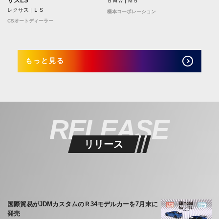
サスLS
ＢＭＷ | Ｍ５
レクサス | ＬＳ
橋本コーポレーション
CSオートディーラー
もっと見る
RELEASE
リリース
国際貿易がJDMカスタムのＲ34モデルカーを7月末に
発売