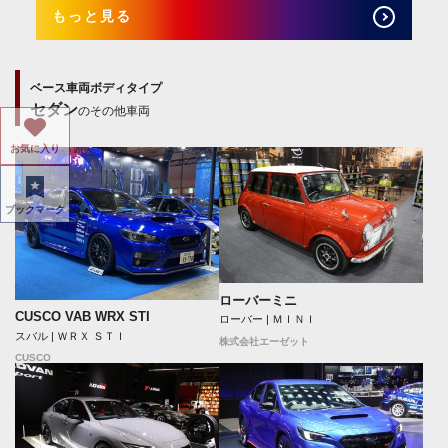
もっと見る
ベース車両ボディタイプ
セダン
のその他車両
お気に入り
ブックマーク
ローバーミニ
CUSCO VAB WRX STI
ローバー | ＭＩＮＩ
スバル | ＷＲＸ ＳＴＩ
株式会社エーゼット
CUSCO