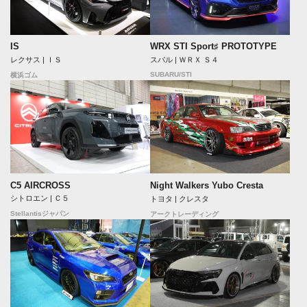
IS
WRX STI Sport♯ PROTOTYPE
レクサス | ＩＳ
スバル | ＷＲＸ Ｓ４
SUBARU/STI
横浜ゴム
C5 AIRCROSS
Night Walkers Yubo Cresta
シトロエン | Ｃ５
トヨタ | クレスタ
Stellantisジャパン
アークトレーディング