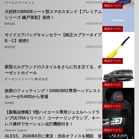
ワールドマーケット
2026/08/06
商品サービス
大好評のBRIDEシート型スマホスタンド【プレミアム
シリーズ 織戸茉彩】発売！
BRIDE
2026/08/04
商品サービス
サイドエアバッグキャンセラー【純正カプラータイプ
B・C】発売!!
BRIDE
2026/07/31
商品サービス
新型エルグランドのスタイルをさらに引き立てる、オ
ーゼットホイール
オーゼットジャパン株式会社
2026/07/29
商品サービス
抜群のフィッティング！GR86/BRZ専用ヘッドレスト
カバーがSARDから登場
SARD
2026/07/28
商品サービス
【新製品情報】9型ハイエース専用ジュエルヘッドラ
ンプULTRAリリース！ コーナーリングランプ、キー
レス操作でモーション点灯機能付き！
Valenti Japan
2026/07/27
商品サービス
ALESS、2026年8月に東京・渋谷オフィスを開設 首