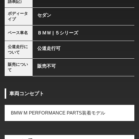
語表記）
ボディータ
セダン
イプ
ＢＭＷ | ５シリーズ
ベース車名
公道走行に
公道走行可
ついて
販売につい
販売不可
て
車両コンセプト
BMW M PERFORMANCE PARTS装着モデル