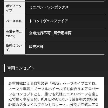
ボディータ
ミニバン・ワンボックス
イプ
トヨタ | ヴェルファイア
ベース車名
公道走行に
公道走行不可 | 展示用車両
ついて
販売につい
販売不可
て
車両コンセプト
真空機械による自社製造「ABS」ハーフタイプエアロ。
ノーマル車高・ノーマルホイールでも似合うエアロパー
ツをコンセプトとし、誰でも気軽にエアロパーツを楽し
んで頂く事が目的。KUHL PACKという業界初の買取保
証型カスタマイズプランもスタート。分割組立式エアロ