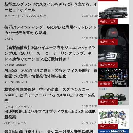
新型エルグランドのスタイルをさらに引き立てる、オ
ーゼットホイール
オーゼットジャパン株式会社
2026/07/29
商品サービス
抜群のフィッティング！GR86/BRZ専用ヘッドレスト
カバーがSARDから登場
SARD
2026/07/28
商品サービス
【新製品情報】9型ハイエース専用ジュエルヘッドラ
ンプULTRAリリース！ コーナーリングランプ、キー
レス操作でモーション点灯機能付き！
Valenti Japan
2026/07/27
商品サービス
ALESS、2026年8月に東京・渋谷オフィスを開設 首
都圏での営業・情報発信体制を強化
ALESS/ROZEL
2026/07/25
経営情報
株式会社国際貿易、往年の名車「スズキジムニー
SJ410」と「ミニクーパーS」の1/43モデルカーを発
売
商品サービス
ワールドマーケット
2026/07/23
HID交換用LEDバルブ “オプティマル LED ZX 6500K”
新発売
ベロフジャパン
2026/07/21
商品サービス
最先端の取り締まりに、最先端の対策を新型取締機