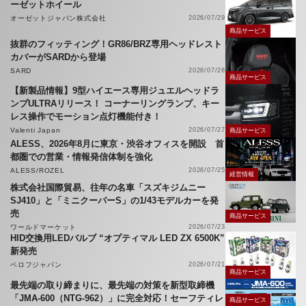
ーゼットホイール
オーゼットジャパン株式会社
2026/07/29
商品サービス
抜群のフィッティング！GR86/BRZ専用ヘッドレスト
カバーがSARDから登場
SARD
2026/07/28
商品サービス
【新製品情報】9型ハイエース専用ジュエルヘッドラ
ンプULTRAリリース！ コーナーリングランプ、キー
レス操作でモーション点灯機能付き！
Valenti Japan
2026/07/27
商品サービス
ALESS、2026年8月に東京・渋谷オフィスを開設 首
都圏での営業・情報発信体制を強化
ALESS/ROZEL
2026/07/25
経営情報
株式会社国際貿易、往年の名車「スズキジムニー
SJ410」と「ミニクーパーS」の1/43モデルカーを発
売
商品サービス
ワールドマーケット
2026/07/23
HID交換用LEDバルブ “オプティマル LED ZX 6500K”
新発売
ベロフジャパン
2026/07/21
商品サービス
最先端の取り締まりに、最先端の対策を新型取締機
「JMA-600（NTG-962）」に完全対応！セーフティレ
商品サービス