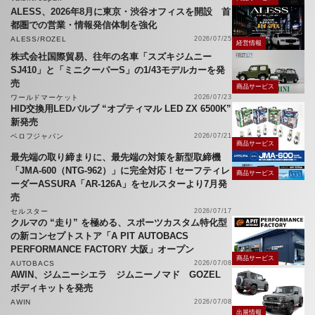
ALESS、2026年8月に東京・渋谷オフィスを開設 首
都圏での営業・情報発信体制を強化
ALESS/ROZEL
2026/07/25
経営情報
株式会社国際貿易、往年の名車「スズキジムニー
SJ410」と「ミニクーパーS」の1/43モデルカーを発
売
商品サービス
ワールドマーケット
2026/07/23
HID交換用LEDバルブ “オプティマル LED ZX 6500K”
新発売
ベロフジャパン
2026/07/21
商品サービス
最先端の取り締まりに、最先端の対策を新型取締機
「JMA-600（NTG-962）」に完全対応！セーフティレ
商品サービス
ーダーASSURA「AR-126A」をセルスターより7月発
売
セルスター
2026/07/17
クルマの “走り” を極める、スポーツカスタム特化型
の新コンセプトストア「A PIT AUTOBACS
PERFORMANCE FACTORY 大阪」オープン
商品サービス
AUTOBACS
2026/07/08
AWIN、ジムニーシエラ ジムニーノマド GOZEL
ボディキットを発売
AWIN
2026/07/08
出展情報