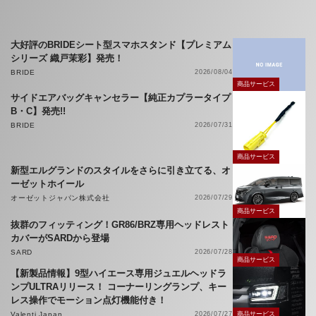
大好評のBRIDEシート型スマホスタンド【プレミアム
シリーズ 織戸茉彩】発売！
BRIDE
2026/08/04
商品サービス
サイドエアバッグキャンセラー【純正カプラータイプ
B・C】発売!!
BRIDE
2026/07/31
商品サービス
新型エルグランドのスタイルをさらに引き立てる、オ
ーゼットホイール
オーゼットジャパン株式会社
2026/07/29
商品サービス
抜群のフィッティング！GR86/BRZ専用ヘッドレスト
カバーがSARDから登場
SARD
2026/07/28
商品サービス
【新製品情報】9型ハイエース専用ジュエルヘッドラ
ンプULTRAリリース！ コーナーリングランプ、キー
レス操作でモーション点灯機能付き！
Valenti Japan
2026/07/27
商品サービス