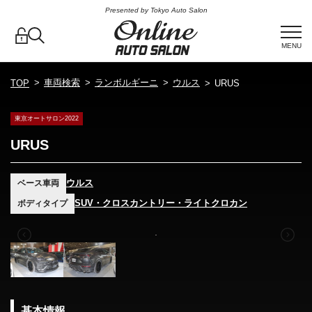
Presented by Tokyo Auto Salon
MENU
車両検索
ランボルギーニ
ウルス
TOP
URUS
東京オートサロン2022
URUS
ウルス
ベース車両
SUV・クロスカントリー・ライトクロカン
ボディタイプ
基本情報