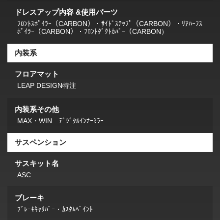
ドレスアップ内容 &使用パーツ
ﾌﾛﾝﾄｽﾎﾟｲﾗｰ（CARBON）・ｻｲﾄﾞｽﾃｯﾌﾟ（CARBON）・ﾘｱﾊｰﾌｽ
ﾎﾟｲﾗｰ（CARBON）・ﾌﾛﾝﾄﾀﾞｸﾄｶﾊﾞｰ（CARBON）
内装系
フロアマット
LEAP DESIGN特注
内装系その他
MAX・WIN ﾃﾞｼﾞﾀﾙｲﾝﾅｰﾐﾗｰ
サスペンション
サスキット名
ASC
ブレーキ
ﾌﾞﾚｰｷｷｬﾘﾊﾟｰ・ｶｽﾀﾑﾍﾟｲﾝﾄ