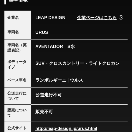
LEAP DESIGN
企業ページはこちら
企業名
URUS
車両名
車両名（英
AVENTADOR S水
語表記）
ボディータ
SUV・クロスカントリー・ライトクロカン
イプ
ランボルギーニ | ウルス
ベース車名
公道走行に
公道走行不可
ついて
販売につい
販売不可
て
http://leap-design.jp/urus.html
公式サイト