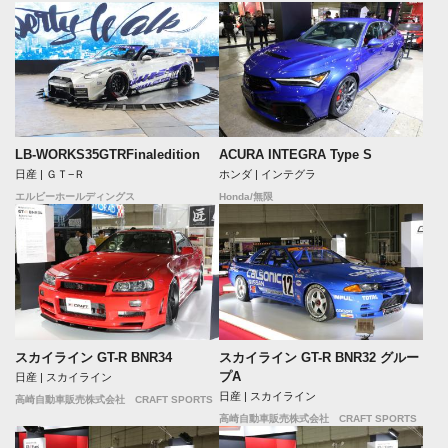
LB-WORKS35GTRFinaledition
ACURA INTEGRA Type S
日産 | ＧＴ−Ｒ
ホンダ | インテグラ
エルビーホールディングス
Honda/無限
スカイライン GT-R BNR34
スカイライン GT-R BNR32 グルー
プA
日産 | スカイライン
日産 | スカイライン
高崎自動車販売株式会社 CRAFT SPORTS
高崎自動車販売株式会社 CRAFT SPORTS