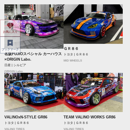
お気に入り
ＧＲ８６
ブックマーク
名阪FUJIOスペシャル カーハウス
トヨタ | ＧＲ８６
×ORIGIN Labo.
MID WHEELS
日産 | シルビア
ORIGIN Labo.
VALINOxN-STYLE GR86
TEAM VALINO WORKS GR86
トヨタ | ＧＲ８６
トヨタ | ＧＲ８６
VALINO TIRES
VALINO TIRES