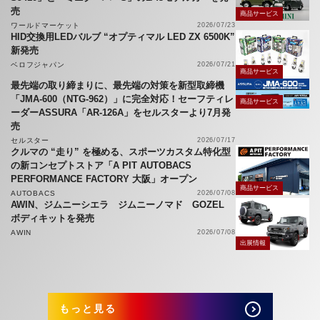
売
商品サービス
ワールドマーケット
2026/07/23
HID交換用LEDバルブ “オプティマル LED ZX 6500K”
新発売
ベロフジャパン
2026/07/21
商品サービス
最先端の取り締まりに、最先端の対策を新型取締機
「JMA-600（NTG-962）」に完全対応！セーフティレ
商品サービス
ーダーASSURA「AR-126A」をセルスターより7月発
売
セルスター
2026/07/17
クルマの “走り” を極める、スポーツカスタム特化型
の新コンセプトストア「A PIT AUTOBACS
PERFORMANCE FACTORY 大阪」オープン
商品サービス
AUTOBACS
2026/07/08
AWIN、ジムニーシエラ ジムニーノマド GOZEL
ボディキットを発売
AWIN
2026/07/08
出展情報
もっと見る