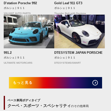
Gold Leaf 911 GT3
D'station Porsche 992
ポルシェ | ９１１
ポルシェ | ９１１
Thunder Bolt with Daytona
VALIANT AUTO PARTS
991.2
DTESYSTEM JAPAN PORSCHE
ポルシェ | ９１１
ポルシェ | ９１１
ULTIMATE MOTORCARS
DTESYSTEMS/SMART
もっと見る
ベース車両ボディタイプ
クーペ・スポーツ・スペシャリティ
のその他車両