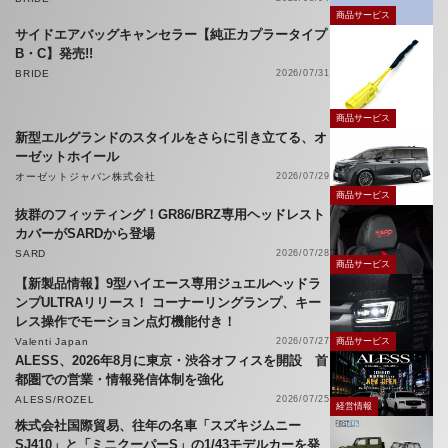
商品サービス
サイドエアバッグキャンセラー【純正カプラータイプ
B・C】発売!!
BRIDE
2026/07/31
商品サービス
新型エルグランドのスタイルをさらに引き立てる、オ
ーゼットホイール
オーゼットジャパン株式会社
2026/07/29
商品サービス
抜群のフィッティング！GR86/BRZ専用ヘッドレスト
カバーがSARDから登場
SARD
2026/07/28
商品サービス
【新製品情報】9型ハイエース専用ジュエルヘッドラ
ンプULTRAリリース！ コーナーリングランプ、キー
レス操作でモーション点灯機能付き！
Valenti Japan
2026/07/27
商品サービス
ALESS、2026年8月に東京・渋谷オフィスを開設 首
都圏での営業・情報発信体制を強化
ALESS/ROZEL
2026/07/25
経営情報
株式会社国際貿易、往年の名車「スズキジムニー
SJ410」と「ミニクーパーS」の1/43モデルカーを発