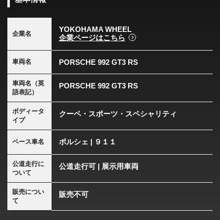
YOKOHAMA WHEEL
企業名
企業ページはこちら
PORSCHE 992 GT3 RS
車両名
車両名（英
PORSCHE 992 GT3 RS
語表記）
ボディータ
クーペ・スポーツ・スペシャリティ
イプ
ポルシェ | ９１１
ベース車名
公道走行に
公道走行可 | 展示用車両
ついて
販売につい
販売不可
て