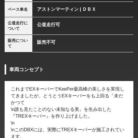
アストンマーティン | ＤＢＸ
ベース車名
公道走行に
公道走行可
ついて
販売につい
販売不可
て
車両コンセプト
これまでEXキーパーでKeePer最高峰の美しさを実現し
てきましたが、とうとうEXキーパーをも上回る「未だ
かつて
\n誰も見たことのない未知なる美」を生み出した
『TREXキーパー』を作り上げました。
\n
\nこのDBXには、実際にTREXキーパーが施工されてい
ます。