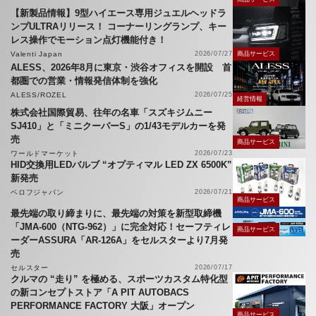
【新製品情報】9型ハイエース専用ジュエルヘッドラ
ンプULTRAリリース！ コーナーリングランプ、キー
レス操作でモーション点灯機能付き！
Valenti Japan
2026/07/27
商品サービス
ALESS、2026年8月に東京・渋谷オフィスを開設 首
都圏での営業・情報発信体制を強化
ALESS/ROZEL
2026/07/25
経営情報
株式会社国際貿易、往年の名車「スズキジムニー
SJ410」と「ミニクーパーS」の1/43モデルカーを発
売
商品サービス
ワールドマーケット
2026/07/23
HID交換用LEDバルブ “オプティマル LED ZX 6500K”
新発売
ベロフジャパン
2026/07/21
商品サービス
最先端の取り締まりに、最先端の対策を新型取締機
「JMA-600（NTG-962）」に完全対応！セーフティレ
商品サービス
ーダーASSURA「AR-126A」をセルスターより7月発
売
セルスター
2026/07/17
クルマの “走り” を極める、スポーツカスタム特化型
の新コンセプトストア「A PIT AUTOBACS
PERFORMANCE FACTORY 大阪」オープン
商品サービス