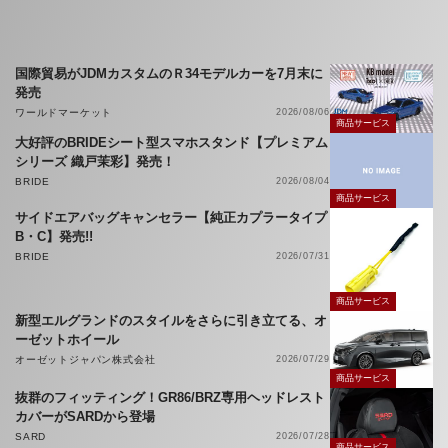
国際貿易がJDMカスタムのＲ34モデルカーを7月末に
発売
ワールドマーケット
2026/08/06
商品サービス
大好評のBRIDEシート型スマホスタンド【プレミアム
シリーズ 織戸茉彩】発売！
BRIDE
2026/08/04
商品サービス
サイドエアバッグキャンセラー【純正カプラータイプ
B・C】発売!!
BRIDE
2026/07/31
商品サービス
新型エルグランドのスタイルをさらに引き立てる、オ
ーゼットホイール
オーゼットジャパン株式会社
2026/07/29
商品サービス
抜群のフィッティング！GR86/BRZ専用ヘッドレスト
カバーがSARDから登場
SARD
2026/07/28
商品サービス