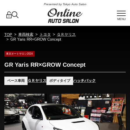
Presented by Tokyo Auto Salon
MENU
車両検索
トヨタ
ＧＲヤリス
TOP
GR Yaris RR×GROW Concept
東京オートサロン2024
GR Yaris RR×GROW Concept
ＧＲヤリス
ハッチバック
ベース車両
ボディタイプ