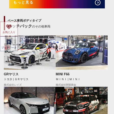
もっと見る
ベース車両ボディタイプ
ハッチバック
のその他車両
お気に入り
ブックマーク
GRヤリス
MINI F66
トヨタ | ＧＲヤリス
ＭＩＮＩ | ＭＩＮＩ
株式会社レイズ
株式会社阿部商会