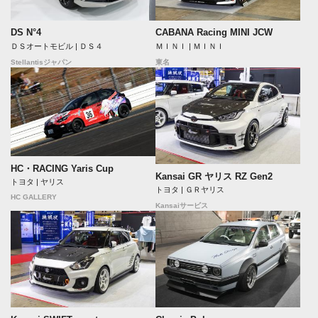
DS N°4
CABANA Racing MINI JCW
ＤＳオートモビル | ＤＳ４
ＭＩＮＩ | ＭＩＮＩ
Stellantisジャパン
東名
HC・RACING Yaris Cup
Kansai GR ヤリス RZ Gen2
トヨタ | ヤリス
トヨタ | ＧＲヤリス
HC GALLERY
Kansaiサービス