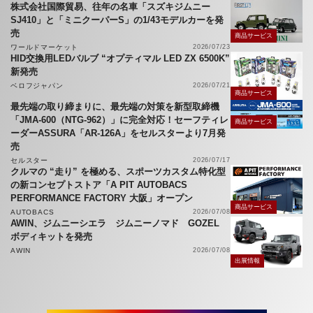
株式会社国際貿易、往年の名車「スズキジムニー
SJ410」と「ミニクーパーS」の1/43モデルカーを発
売
商品サービス
ワールドマーケット
2026/07/23
HID交換用LEDバルブ “オプティマル LED ZX 6500K”
新発売
ベロフジャパン
2026/07/21
商品サービス
最先端の取り締まりに、最先端の対策を新型取締機
「JMA-600（NTG-962）」に完全対応！セーフティレ
商品サービス
ーダーASSURA「AR-126A」をセルスターより7月発
売
セルスター
2026/07/17
クルマの “走り” を極める、スポーツカスタム特化型
の新コンセプトストア「A PIT AUTOBACS
PERFORMANCE FACTORY 大阪」オープン
商品サービス
AUTOBACS
2026/07/08
AWIN、ジムニーシエラ ジムニーノマド GOZEL
ボディキットを発売
AWIN
2026/07/08
出展情報