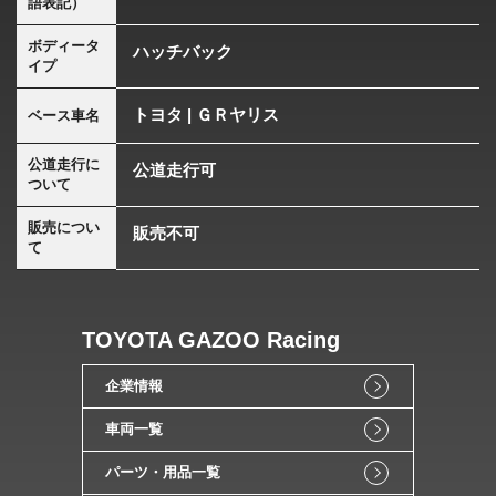
語表記）
ボディータ
ハッチバック
イプ
トヨタ | ＧＲヤリス
ベース車名
公道走行に
公道走行可
ついて
販売につい
販売不可
て
TOYOTA GAZOO Racing
企業情報
車両一覧
パーツ・用品一覧