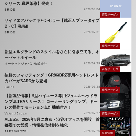
シリーズ 織戸茉彩】発売！
BRIDE
2026/08/04
商品サービス
サイドエアバッグキャンセラー【純正カプラータイプ
B・C】発売!!
BRIDE
2026/07/31
商品サービス
新型エルグランドのスタイルをさらに引き立てる、オ
ーゼットホイール
オーゼットジャパン株式会社
2026/07/29
商品サービス
抜群のフィッティング！GR86/BRZ専用ヘッドレスト
カバーがSARDから登場
SARD
2026/07/28
商品サービス
【新製品情報】9型ハイエース専用ジュエルヘッドラ
ンプULTRAリリース！ コーナーリングランプ、キー
レス操作でモーション点灯機能付き！
Valenti Japan
2026/07/27
商品サービス
ALESS、2026年8月に東京・渋谷オフィスを開設 首
都圏での営業・情報発信体制を強化
ALESS/ROZEL
2026/07/25
経営情報