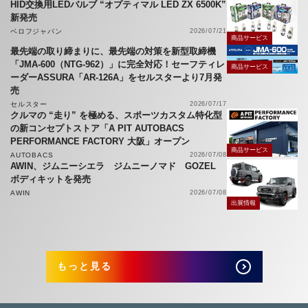
HID交換用LEDバルブ “オプティマル LED ZX 6500K”
新発売
ベロフジャパン
2026/07/21
商品サービス
最先端の取り締まりに、最先端の対策を新型取締機
「JMA-600（NTG-962）」に完全対応！セーフティレ
商品サービス
ーダーASSURA「AR-126A」をセルスターより7月発
売
セルスター
2026/07/17
クルマの “走り” を極める、スポーツカスタム特化型
の新コンセプトストア「A PIT AUTOBACS
PERFORMANCE FACTORY 大阪」オープン
商品サービス
AUTOBACS
2026/07/08
AWIN、ジムニーシエラ ジムニーノマド GOZEL
ボディキットを発売
AWIN
2026/07/08
出展情報
もっと見る