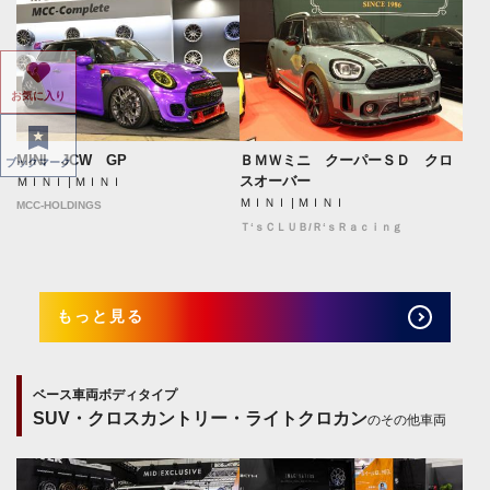
お気に入り
MINI JCW GP
ＢＭＷミニ クーパーＳＤ クロ
ブックマーク
スオーバー
ＭＩＮＩ | ＭＩＮＩ
ＭＩＮＩ | ＭＩＮＩ
MCC-HOLDINGS
Ｔ‘ｓＣＬＵＢ/Ｒ‘ｓＲａｃｉｎｇ
もっと見る
ベース車両ボディタイプ
SUV・クロスカントリー・ライトクロカン
のその他車両