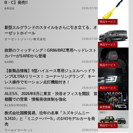
B・C】発売!!
BRIDE
2026/07/31
商品サービス
新型エルグランドのスタイルをさらに引き立てる、オ
ーゼットホイール
オーゼットジャパン株式会社
2026/07/29
商品サービス
抜群のフィッティング！GR86/BRZ専用ヘッドレスト
カバーがSARDから登場
SARD
2026/07/28
商品サービス
【新製品情報】9型ハイエース専用ジュエルヘッドラ
ンプULTRAリリース！ コーナーリングランプ、キー
レス操作でモーション点灯機能付き！
Valenti Japan
2026/07/27
商品サービス
ALESS、2026年8月に東京・渋谷オフィスを開設 首
都圏での営業・情報発信体制を強化
ALESS/ROZEL
2026/07/25
経営情報
株式会社国際貿易、往年の名車「スズキジムニー
SJ410」と「ミニクーパーS」の1/43モデルカーを発
売
商品サービス
ワールドマーケット
2026/07/23