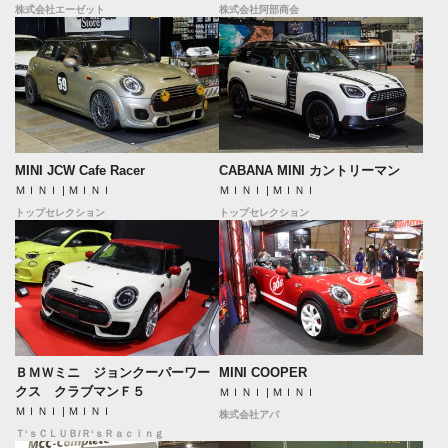
株式会社エーゼット
株式会社阿部商会
MINI JCW Cafe Racer
CABANA MINI カントリーマン
ＭＩＮＩ | ＭＩＮＩ
ＭＩＮＩ | ＭＩＮＩ
トップセレクション
トップセレクション
MINI COOPER
ＢＭＷミニ ジョンクーパーワー
クス クラブマンＦ５
ＭＩＮＩ | ＭＩＮＩ
ＭＩＮＩ | ＭＩＮＩ
株式会社アバ
Ｔ‘ｓＣＬＵＢ/Ｒ‘ｓＲａｃｉｎｇ