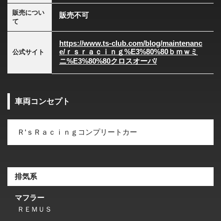
販売につい
販売不可
て
https://www.ts-club.com/blog/maintenanc
e/ｒｓｒａｃｉｎｇ%E3%80%80ｂｍｗミ
公式サイト
ニ%E3%80%80クロスオーバ/
車両コンセプト
Ｒ‘ｓＲａｃｉｎｇコンプリートカー
排気系
マフラー
ＲＥＭＵＳ