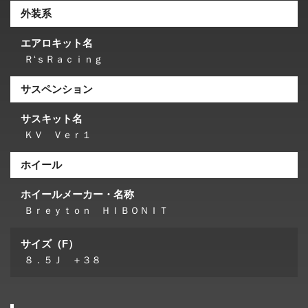
外装系
エアロキット名
Ｒ‘ｓＲａｃｉｎｇ
サスペンション
サスキット名
ＫＶ Ｖｅｒ１
ホイール
ホイールメーカー・名称
Ｂｒｅｙｔｏｎ ＨＩＢＯＮＩＴ
サイズ（F）
８．５Ｊ ＋３８