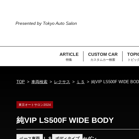
Presented by Tokyo Auto Salon
ARTICLE
CUSTOM CAR
TOPI
特集
カスタムカー検索
トピッ
TOP
車両検索
レクサス
ＬＳ
純VIP LS500F WIDE BO
東京オートサロン2024
純VIP LS500F WIDE BODY
ＬＳ
セダン
ベース車両
ボディタイプ