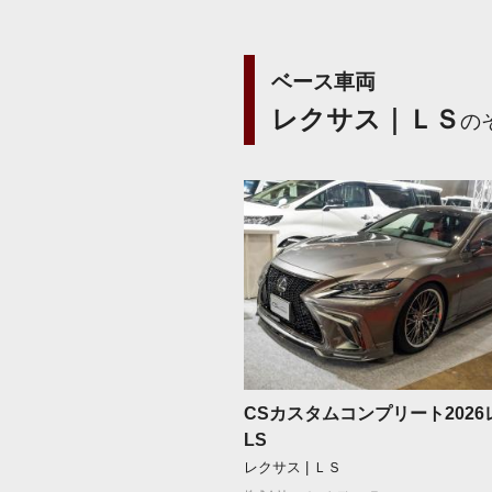
ベース車両
レクサス｜ＬＳ
の
CSカスタムコンプリート202
LS
レクサス | ＬＳ