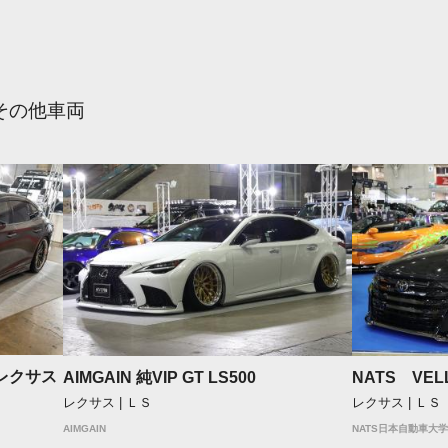
その他車両
6レクサス
AIMGAIN 純VIP GT LS500
NATS VEL
レクサス | ＬＳ
レクサス | ＬＳ
AIMGAIN
NATS日本自動車大