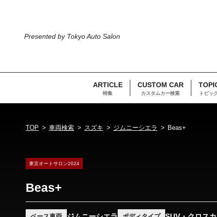
Presented by Tokyo Auto Salon
ARTICLE
CUSTOM CAR
TOPI
特集
カスタムカー検索
トピッ
TOP
車両検索
スズキ
ジムニーシエラ
Beas+
東京オートサロン2024
Beas+
ジムニーシエラ
SUV・クロス
ベース車両
ボディタイプ