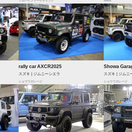
アルパインマーケティング
AWIN
rally car AXCR2025
Showa Garag
スズキ | ジムニーシエラ
スズキ | ジム
ショウワガレージ
ショウワガレージ