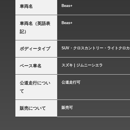
Beas+
車両名
Beas+
車両名（英語表
記）
SUV・クロスカントリー・ライトクロカ
ボディータイプ
スズキ | ジムニーシエラ
ベース車名
公道走行可
公道走行につい
て
販売可
販売について