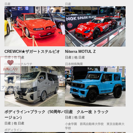
日産
日産
CREWCH★ザガートステルビオ
Niterra MOTUL Z
日産 | 他 日産
日産 | 他 日産
CREWCH★クルウチ
日本特殊陶業
お気に入り
ブックマーク
日産 クルー改 トラック
ボディライン+ブラック（50周年バ
ージョン）
日産 | 他 日産
日産 | 他 日産
小倉学園 群馬自動車大学校 東京自動車大
学校
ボディライン