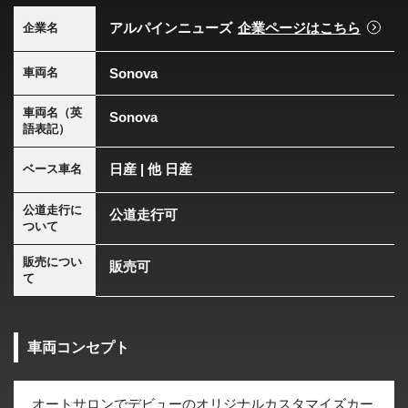
アルパインニューズ
企業ページはこちら
企業名
Sonova
車両名
車両名（英
Sonova
語表記）
日産 | 他 日産
ベース車名
公道走行に
公道走行可
ついて
販売につい
販売可
て
車両コンセプト
オートサロンでデビューのオリジナルカスタマイズカー