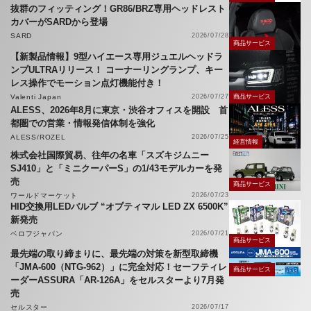
抜群のフィッティング！GR86/BRZ専用ヘッドレスト
カバーがSARDから登場
SARD
2026/07/28
商品サービス
【新製品情報】9型ハイエース専用ジュエルヘッドラ
ンプULTRAリリース！ コーナーリングランプ、キー
レス操作でモーション点灯機能付き！
Valenti Japan
2026/07/27
商品サービス
ALESS、2026年8月に東京・渋谷オフィスを開設 首
都圏での営業・情報発信体制を強化
ALESS/ROZEL
2026/07/25
経営情報
株式会社国際貿易、往年の名車「スズキジムニー
SJ410」と「ミニクーパーS」の1/43モデルカーを発
売
商品サービス
ワールドマーケット
2026/07/23
HID交換用LEDバルブ “オプティマル LED ZX 6500K”
新発売
ベロフジャパン
2026/07/21
商品サービス
最先端の取り締まりに、最先端の対策を新型取締機
「JMA-600（NTG-962）」に完全対応！セーフティレ
商品サービス
ーダーASSURA「AR-126A」をセルスターより7月発
売
セルスター
2026/07/17