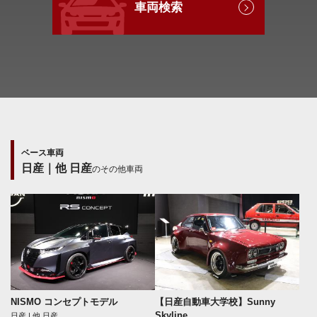
車両検索
ベース車両
日産｜他 日産
のその他車両
NISMO コンセプトモデル
【日産自動車大学校】Sunny
Skyline
日産 | 他 日産