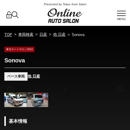
Presented by Tokyo Auto Salon
MENU
車両検索
日産
他 日産
TOP
Sonova
東京オートサロン2024
Sonova
他 日産
ベース車両
基本情報