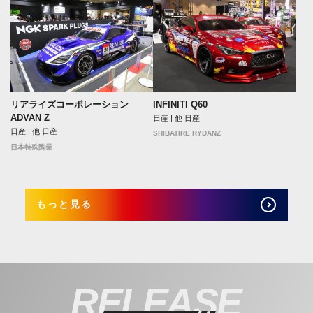
リアライズコーポレーション
INFINITI Q60
ADVAN Z
日産 | 他 日産
日産 | 他 日産
SHIBATIRE RYDANZ
日本特殊陶業
もっと見る
RELEASE