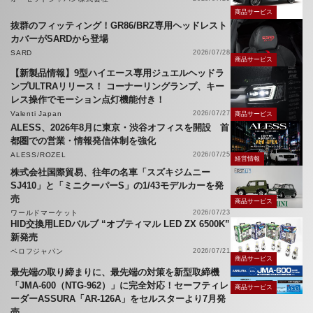
商品サービス
抜群のフィッティング！GR86/BRZ専用ヘッドレスト
カバーがSARDから登場
SARD
2026/07/28
商品サービス
【新製品情報】9型ハイエース専用ジュエルヘッドラ
ンプULTRAリリース！ コーナーリングランプ、キー
レス操作でモーション点灯機能付き！
Valenti Japan
2026/07/27
商品サービス
ALESS、2026年8月に東京・渋谷オフィスを開設 首
都圏での営業・情報発信体制を強化
ALESS/ROZEL
2026/07/25
経営情報
株式会社国際貿易、往年の名車「スズキジムニー
SJ410」と「ミニクーパーS」の1/43モデルカーを発
売
商品サービス
ワールドマーケット
2026/07/23
HID交換用LEDバルブ “オプティマル LED ZX 6500K”
新発売
ベロフジャパン
2026/07/21
商品サービス
最先端の取り締まりに、最先端の対策を新型取締機
「JMA-600（NTG-962）」に完全対応！セーフティレ
商品サービス
ーダーASSURA「AR-126A」をセルスターより7月発
売