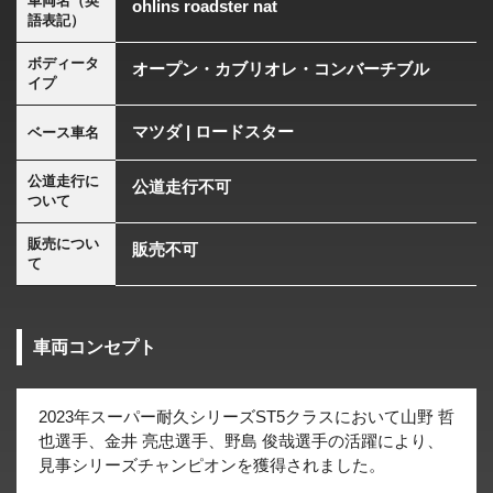
車両名（英
ohlins roadster nat
語表記）
ボディータ
オープン・カブリオレ・コンバーチブル
イプ
マツダ | ロードスター
ベース車名
公道走行に
公道走行不可
ついて
販売につい
販売不可
て
車両コンセプト
2023年スーパー耐久シリーズST5クラスにおいて山野 哲
也選手、金井 亮忠選手、野島 俊哉選手の活躍により、
見事シリーズチャンピオンを獲得されました。