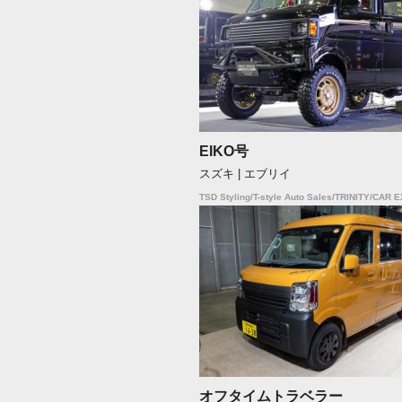
EIKO号
スズキ | エブリイ
TSD Styling/T-style Auto Sales/TRINITY/CAR 
オフタイムトラベラー