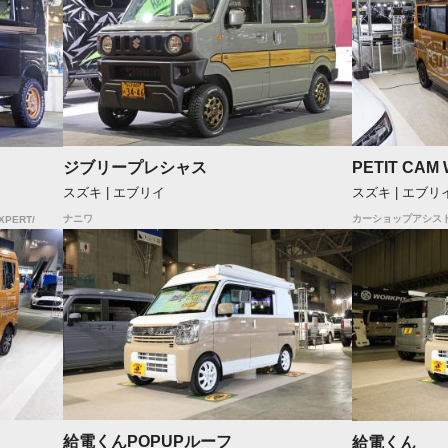
ジブリープレシャス
PETIT CAM
スズキ | エブリイ
スズキ | エブリ
ナニワ
カーショップアシス
EXPERT/
給電くんPOPUPルーフ
給電くん