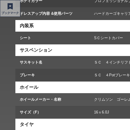
ボディカラー
プロフェッショナル
ブックマーク
ドレスアップ内容 &使用パーツ
ハードカーゴキャリ
内装系
シート
SＣシートカバー
サスペンション
サスキット名
ＳＣ ４インチリフト
ブレーキ
ＳＣ ４Potブレーキ
ホイール
ホイールメーカー・名称
クリムソン ゴーレ
サイズ（F）
16ｘ6.0J
タイヤ