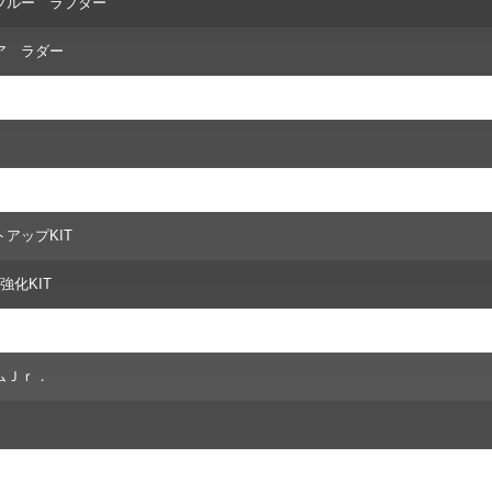
ブルー ラプター
ア ラダー
アップKIT
強化KIT
ムＪｒ．