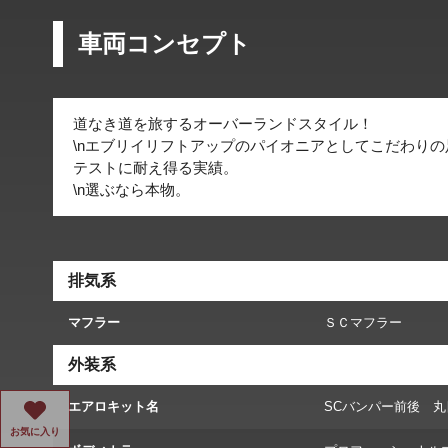
車両コンセプト
道なき道を旅するオーバーランドスタイル！
\nエブリイリフトアップのパイオニアとしてこだわり
テストに耐え得る実績。
\n選ぶなら本物。
排気系
マフラー
ＳＣマフラー
外装系
エアロキット名
SCバンパー前後 丸
お気に入り