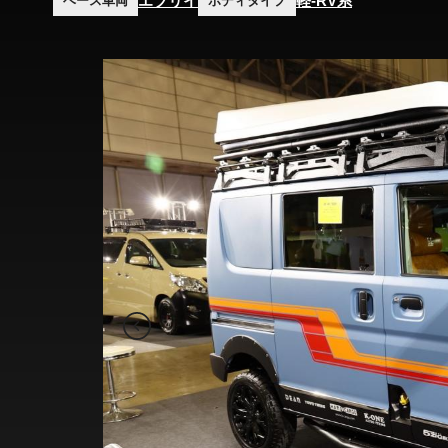
エブリイ
軽-RV系
ベース車両
ボディタイプ