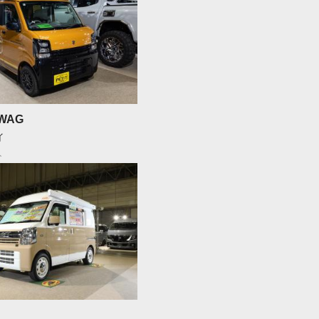
 WAG
イ
ト