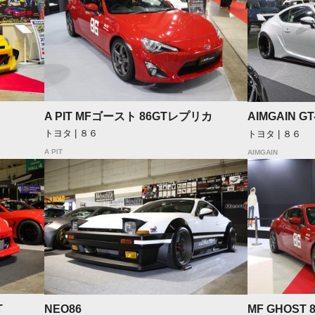
A PIT MFゴースト 86GTレプリカ
AIMGAIN G
トヨタ | ８６
トヨタ | ８６
A PIT
AIMGAIN
T
MF GHOST
NEO86